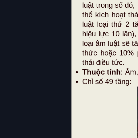
luật trong số đó,
thể kích hoạt th
luật loại thứ 2 
hiệu lực 10 lần)
loại âm luật sẽ 
thức hoặc 10% p
thái điều tức.
Thuộc tính
: Âm
Chỉ số 49 tầng: