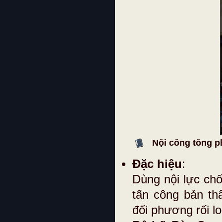
Nội công tông p
Đặc hiệu
:
Dùng nội lực chố
tấn công bản th
đối phương rối l