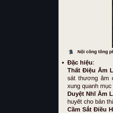
Nội công tông p
Đặc hiệu
:
Thất Điệu Âm L
sát thương âm 
xung quanh mục 
Duyệt Nhĩ Âm L
huyết cho bản th
Cầm Sắt Điều 