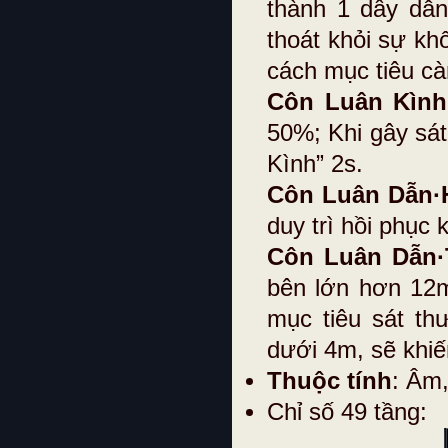
thành 1 dây dẫn
thoát khỏi sự kh
cách mục tiêu càn
Côn Luân Kình
50%; Khi gây sát
Kình” 2s.
Côn Luân Dẫn·H
duy trì hồi phục 
Côn Luân Dẫn·
bên lớn hơn 12m
mục tiêu sát th
dưới 4m, sẽ khiế
Thuộc tính
: Âm
Chỉ số 49 tầng: