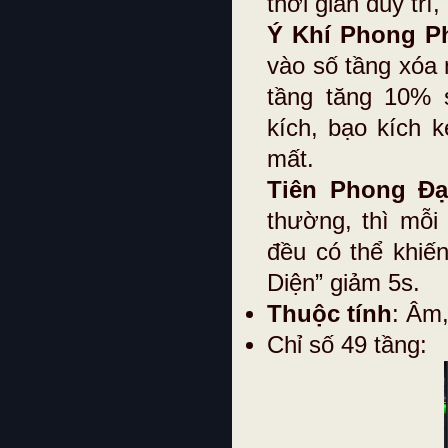
thời gian duy trì
Ý Khí Phong P
vào số tầng xóa
tầng tăng 10% 
kích, bạo kích k
mất.
Tiên Phong Đạ
thường, thì mỗi
đều có thể khiế
Diện” giảm 5s.
Thuộc tính
: Âm
Chỉ số 49 tầng: