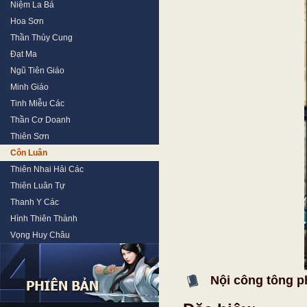
Niệm La Bá
Hoa Sơn
Thần Thủy Cung
Đạt Ma
Ngũ Tiên Giáo
Minh Giáo
Tinh Miễu Các
Thần Cơ Doanh
Thiên Sơn
Côn Luân
Thiên Nhai Hải Các
Thiên Luân Tự
Thanh Y Các
Hình Thiên Thành
Vọng Huy Châu
Nội công tông p