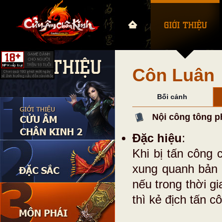
Côn Luân
Bối cảnh
Nội công tông p
Đặc hiệu
:
Khi bị tấn công 
xung quanh bản t
nếu trong thời g
thì kẻ địch tấn c