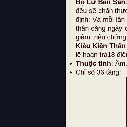
Bộ Lữ Bàn San
đều sẽ chấn thư
định; Và mỗi lần
thân càng ngày 
giảm triệu chứng
Kiều Kiện Thân
lệ hoàn trả18 đi
Thuộc tính
: Âm
Chỉ số 36 tầng: