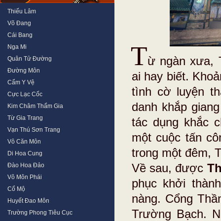
Thiếu Lâm
Võ Đang
Cái Bang
T
Nga Mi
ừ ngàn xưa, 
Quân Tử Đường
Đường Môn
ai hay biết. Kh
Cẩm Y Vệ
tình cờ luyện 
Cực Lạc Cốc
danh khắp giang
Kim Châm Thẩm Gia
Từ Gia Trang
tác dụng khắc 
Vạn Thú Sơn Trang
một cuộc tấn c
Vô Căn Môn
trong một đêm, T
Di Hoa Cung
Về sau, được
T
Đào Hoa Đảo
Vô Môn Phái
phục khởi thàn
Cổ Mộ
nàng. Cổng Thần
Huyết Đao Môn
Trường Bạch. N
Trường Phong Tiêu Cục