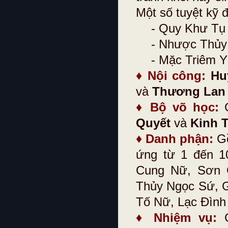
Một số tuyệt kỹ
- Quy Khư Tụ
- Nhược Thủy
- Mặc Triêm Y
♦
Nội công:
Hu
và
Thương Lan
♦
Bộ võ học:
G
Quyết
và
Kinh T
♦
Danh phận:
G
ứng từ 1 đến 1
Cung Nữ, Sơn 
Thủy Ngọc Sứ, 
Tố Nữ, Lạc Đình
♦
Nhiệm vụ:
G