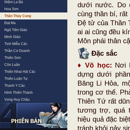
Niệm La Bá
dưới nước. Do 
Hoa Sơn
cùng thần bí, rất
Thần Thủy Cung
Đệ tử của Thần T
Đạt Ma
Ngũ Tiên Giáo
ai ai cũng đều k
Minh Giáo
Môn phái thân c
Tinh Miễu Các
Thần Cơ Doanh
Đặc sắc
Thiên Sơn
♦ Võ học:
Nơi 
Côn Luân
Thiên Nhai Hải Các
dựng dưới phần
Thiên Luân Tự
Băng Li Hỏa, mộ
Thanh Y Các
trong cơ thể. P
Hình Thiên Thành
Thiên Tứ rất dũn
Vọng Huy Châu
tương trợ, quá 
hiệu quả đặc biệ
tránh khỏi nảy s