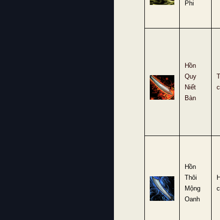
Phi
Hồn
Quy
Niết
c
Bàn
Hồn
Thôi
Mộng
c
Oanh