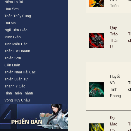
Niệm La Bá
Triền
Hoa Sơn
Thần Thủy Cung
Đạt Ma
Quỷ
Ngũ Tiên Giáo
Trảo
T
Minh Giáo
Thám
c
Tinh Miễu Các
U
Thần Cơ Doanh
Thiên Sơn
Côn Luân
Thiên Nhai Hải Các
Huyết
Thiên Luân Tự
Vũ
T
Thanh Y Các
Tinh
c
Hình Thiên Thành
Phong
Vọng Huy Châu
Đại
Mạc
T
Cô
c