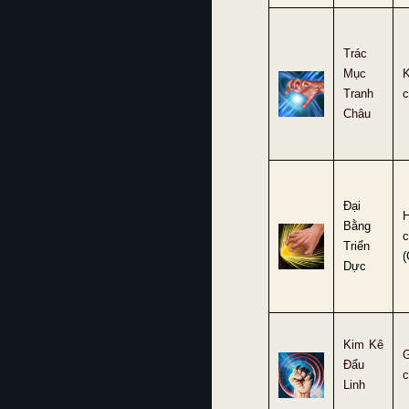
Trác
Mục
K
Tranh
c
Châu
Đại
Bằng
c
Triển
(
Dực
Kim Kê
G
Đẩu
c
Linh