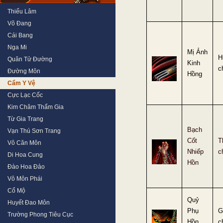
Thiếu Lâm
Võ Đang
Cái Bang
Nga Mi
Mị Ảnh
H
Quân Tử Đường
Kinh
c
Đường Môn
Hồng
Cẩm Y Vệ
Cực Lạc Cốc
Kim Châm Thẩm Gia
Từ Gia Trang
Bạch
Vạn Thú Sơn Trang
Cốt
T
Vô Căn Môn
Nhiếp
c
Di Hoa Cung
Hồn
Đào Hoa Đảo
Vô Môn Phái
Cổ Mộ
Quỷ
Huyết Đao Môn
Phụ
G
Trường Phong Tiêu Cục
Hồn
c