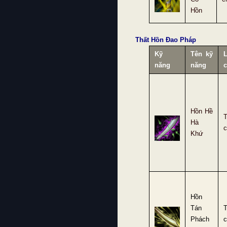
Hồn
Thất Hồn Đao Pháp
Kỹ
Tên kỹ
L
năng
năng
c
Hồn Hề
Hà
c
Khứ
Hồn
Tán
Phách
c