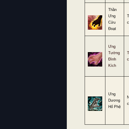
Thần
Ưng
Cửu
c
Đoạt
Ưng
Tường
Đình
c
Kích
Ưng
Dương
c
Hổ Phệ