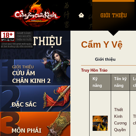
Cẩm Y Vệ
Giới thiệu
Truy Hồn Trảo
Kỹ
Tên kỹ
L
năng
năng
c
Thiết
Kình
T
Cương
c
Quyền