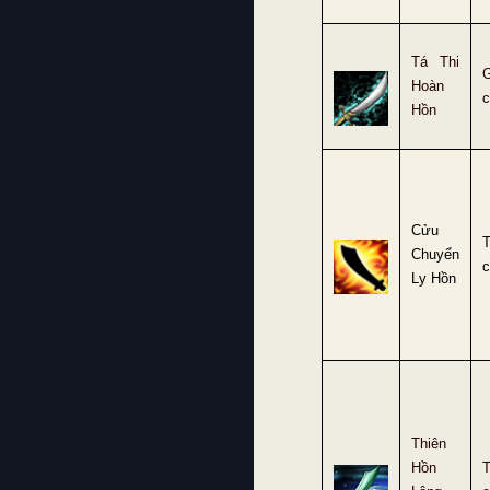
Tá Thi
G
Hoàn
c
Hồn
Cửu
Chuyển
c
Ly Hồn
Thiên
Hồn