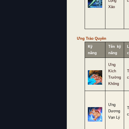
Lộng
c
Xảo
Ưng Trảo Quyền
Kỹ
Tên kỹ
L
năng
năng
c
Ưng
Kích
Trường
c
Không
Ưng
Dương
c
Vạn Lý