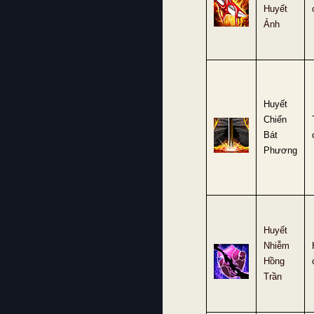
Huyết
Ảnh
Huyết
Chiến
Bát
Phương
Huyết
Nhiễm
Hồng
Trần