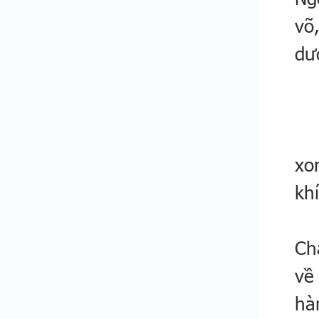
võ
dư
- 
xo
khí
- 
Ch
về
hà