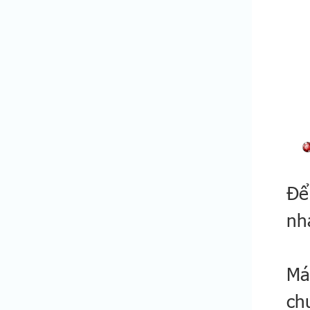
Để
nh
Má
ch