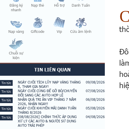
Đăng ký
Nạp thẻ
Hỗ trợ
Danh Tuấn
nhanh
th
Nạp vàng
Giftcode
Vip
Cửu âm lệnh
Đô
Chuỗi sự
kiện
là
TIN LIÊN QUAN
ho
NGÀY CUỐI TÍCH LŨY NẠP VÀNG THÁNG
09/08/2026
hi
Tin tức
8, THAM GIA NGAY!
NGÀY CUỐI CÙNG ĐỂ GỠ BỎ/CHUYỂN
07/08/2026
Tin tức
ĐỔI SANG CÁC AUTO HỢP LỆ
NHẬN QUÀ TRI ÂN VIP THÁNG 7 NĂM
06/08/2026
Tin tức
2026, NHẬN NGAY!
NGÀY CUỐI KHUYẾN MÃI DANH TUẤN
05/08/2026
Tin tức
THÁNG 8/2026
[08/08/2026] CHÍNH THỨC ÁP DỤNG
04/08/2026
Tin tức
XỬ LÝ CÁC AUTO & NGƯỜI SỬ DỤNG
AUTO TRÁI PHÉP