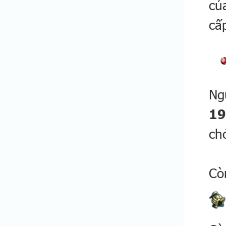
củ
cấ
Ng
19
ch
Cò