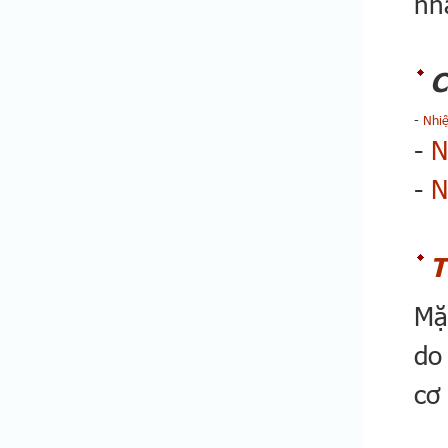
nh
C
-
Nhi
-
N
-
N
T
Mặ
do
cơ
- 