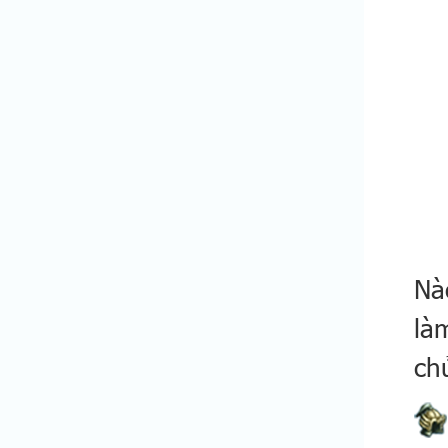
Nà
là
ch