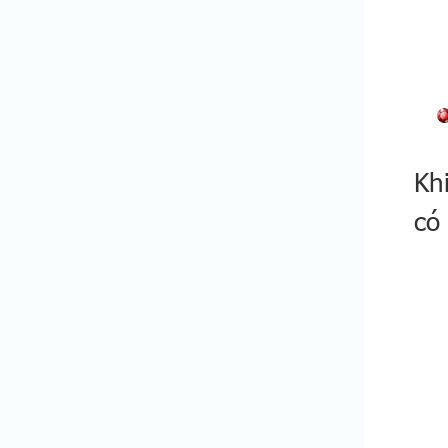
Kh
có