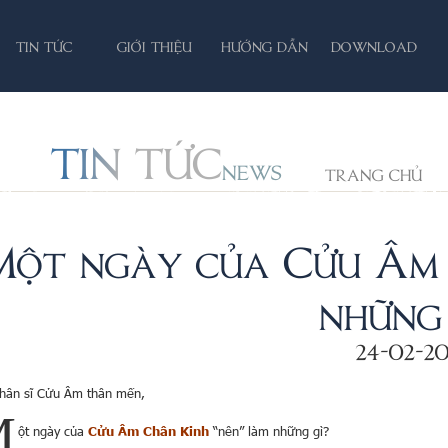
TIN TỨC
GIỚI THIỆU
HƯỚNG DẪN
DOWNLOAD
TIN TỨC
NEWS
TRANG CHỦ
Một ngày của Cửu Âm 
những
24-02-2
hân sĩ Cửu Âm thân mến,
M
ột ngày của
Cửu Âm Chân Kinh
“nên” làm những gì?