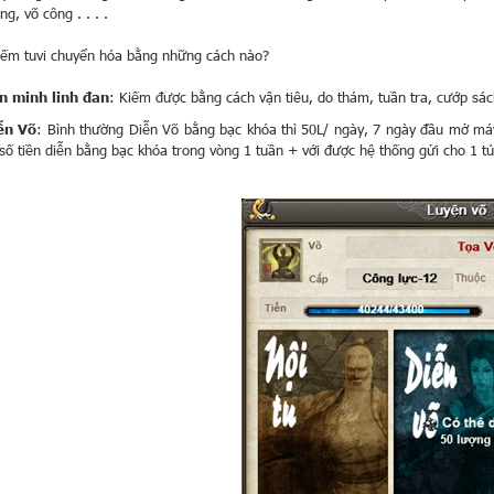
ng, võ công . . . .
iếm tuvi chuyển hóa bằng những cách nào?
n minh linh đan
: Kiếm được bằng cách vận tiêu, do thám, tuần tra, cướp sách
ễn Võ
: Bình thường Diễn Võ bằng bạc khóa thì 50L/ ngày, 7 ngày đầu mở máy
số tiền diễn bằng bạc khóa trong vòng 1 tuần + với được hệ thống gửi cho 1 túi