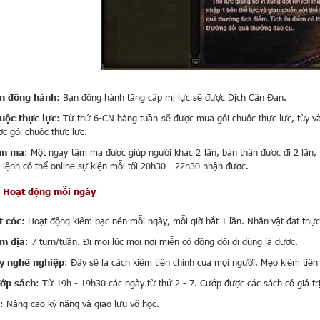
n đồng hành
: Bạn đồng hành tăng cấp mị lực sẽ được Dịch Cân Đan.
uộc thực lực
: Từ thứ 6-CN hàng tuần sẽ được mua gói chuộc thực lực, tùy và
c gói chuộc thực lực.
m ma
: Một ngày tâm ma được giúp người khác 2 lần, bản thân được đi 2 lần, 
lệnh có thể online sự kiện mỗi tối 20h30 - 22h30 nhận được.
Hoạt động mỗi ngày
t cóc
: Hoạt động kiếm bạc nén mỗi ngày, mỗi giờ bắt 1 lần. Nhân vật đạt thự
m địa
: 7 turn/tuần. Đi mọi lúc mọi nơi miễn có đồng đội đi dùng là được.
y nghề nghiệp
: Đây sẽ là cách kiếm tiền chính của mọi người. Mẹo kiếm tiền
ớp sách
: Từ 19h - 19h30 các ngày từ thứ 2 - 7. Cướp được các sách có giá trị t
: Nâng cao kỹ năng và giao lưu võ học.