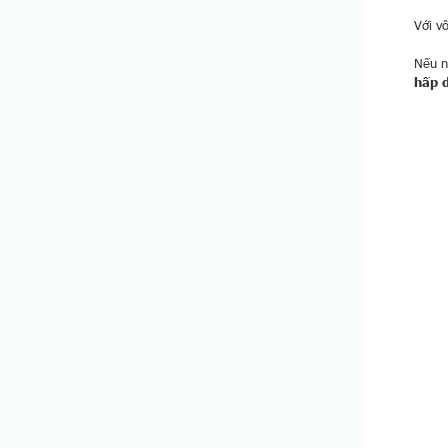
Với v
Nếu n
hấp 