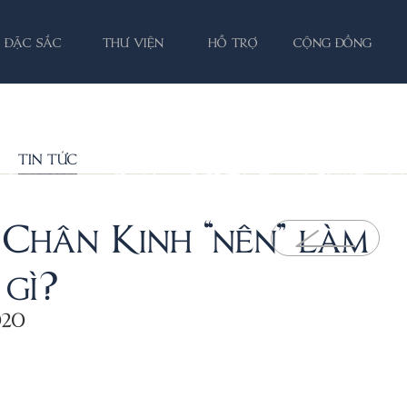
ĐẶC SẮC
THƯ VIỆN
HỖ TRỢ
CỘNG ĐỒNG
TIN TỨC
Chân Kinh “nên” làm
 gì?
020