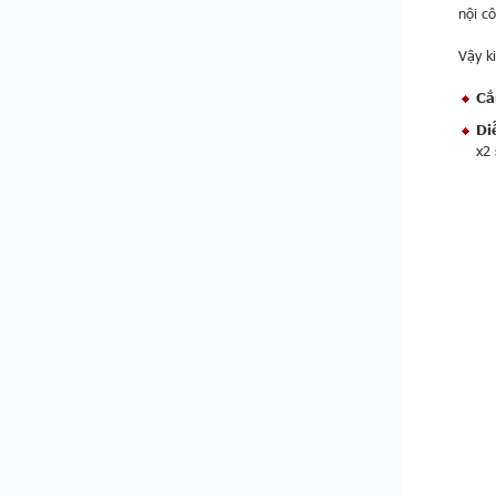
nội cô
Vậy k
Cắ
Di
x2 