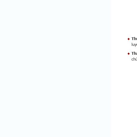
Th
luy
Th
chứ