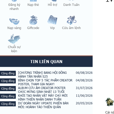
Đăng ký
Nạp thẻ
Hỗ trợ
Danh Tuấn
nhanh
Nạp vàng
Giftcode
Vip
Cửu âm lệnh
Chuỗi sự
kiện
TIN LIÊN QUAN
[CHƯƠNG TRÌNH] BANG HỘI ĐỒNG
06/08/2026
Cộng đồng
HÀNH TÂN NHÂN S25
BÌNH CHỌN TOP 5 TÁC PHẨM CREATOR
04/08/2026
Cộng đồng
POSTER, THAM GIA NGAY!
ALBUM CỬU ÂM CREATOR POSTER
31/07/2026
Cộng đồng
CHÚC MỪNG SINH NHẬT 13 TUỔI
KHỞI TẠO NHÂN VẬT MÁY CHỦ MỚI
11/06/2026
Cộng đồng
HÌNH THIÊN NHẬN DANH TUẤN
DỰ ĐOÁN NGÀY UPDATE PHIÊN BẢN
20/05/2026
Cộng đồng
MỚI: HOÀNH TẢO THIÊN QUÂN
Cái n