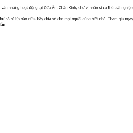
ô vàn những hoạt động tại Cửu Âm Chân Kinh, chư vị nhân sĩ có thể trải nghiệm
hư có bí kíp nào nữa, hãy chia sẻ cho mọi người cùng biết nhé! Tham gia nga
dẫn
!