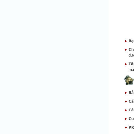
Bạ
Ch
đượ
Tâ
ma 
Bắ
Cấ
Cà
Cư
PK