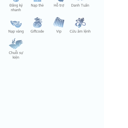
Đăng ký
Nạp thẻ
Hỗ trợ
Danh Tuấn
nhanh
Nạp vàng
Giftcode
Vip
Cửu âm lệnh
Chuỗi sự
kiện