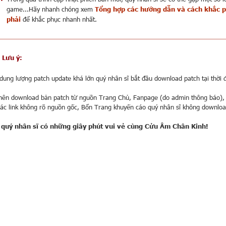
game...Hãy nhanh chóng xem
Tổng hợp các hướng dẫn và cách khắc p
phải
để khắc phục nhanh nhất.
Lưu ý:
dung lượng patch update khá lớn quý nhân sĩ bắt đầu download patch tại thời đ
 nên download bản patch từ nguồn Trang Chủ, Fanpage (do admin thông báo),
các link không rõ nguồn gốc, Bổn Trang khuyến cáo quý nhân sĩ không download
 quý nhân sĩ có những giây phút vui vẻ cùng Cửu Âm Chân Kinh!