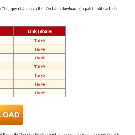
 Thế, quý nhân sẽ có thể tiến hành dowload bản patch một cách dễ
Link Fshare
Tải về
Tải về
Tải về
Tải về
Tải về
Tải về
Tải về
lỗi thông thường như hệ điều hành windows của máy tính xung đột với