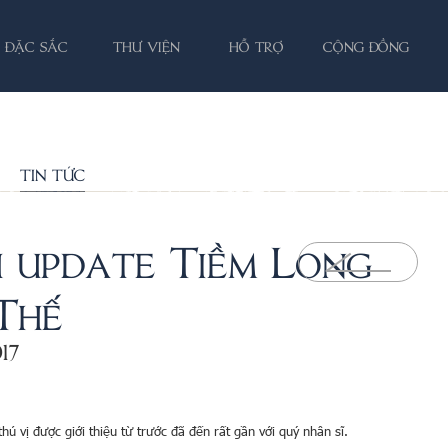
ĐẶC SẮC
THƯ VIỆN
HỖ TRỢ
CỘNG ĐỒNG
TIN TỨC
h update Tiềm Long
Thế
17
hú vị được giới thiệu từ trước đã đến rất gần với quý nhân sĩ.