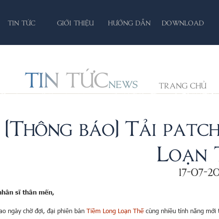
TIN TỨC
GIỚI THIỆU
HƯỚNG DẪN
DOWNLOAD
TIN TỨC
NEWS
TRANG CHỦ
[Thông báo] Tải patc
Loạn 
17-07-20
nhân sĩ thân mến,
ao ngày chờ đợi, đại phiên bản
Tiềm Long Loạn Thế
cùng nhiều tính năng mới t