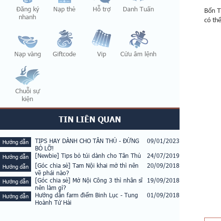
Đăng ký
Nạp thẻ
Hỗ trợ
Danh Tuấn
Bổn T
nhanh
có th
Nạp vàng
Giftcode
Vip
Cửu âm lệnh
Chuỗi sự
kiện
TIN LIÊN QUAN
TIPS HAY DÀNH CHO TÂN THỦ - ĐỪNG
09/01/2023
Hướng dẫn
BỎ LỠ!
[Newbie] Tips bỏ túi dành cho Tân Thủ
24/07/2019
Hướng dẫn
[Góc chia sẻ] Tam Nội khai mở thì nên
20/09/2018
Hướng dẫn
về phái nào?
[Góc chia sẻ] Mở Nội Công 3 thì nhân sĩ
19/09/2018
Hướng dẫn
nên làm gì?
Hướng dẫn farm điểm Binh Lục - Tung
01/09/2018
Hướng dẫn
Hoành Tứ Hải