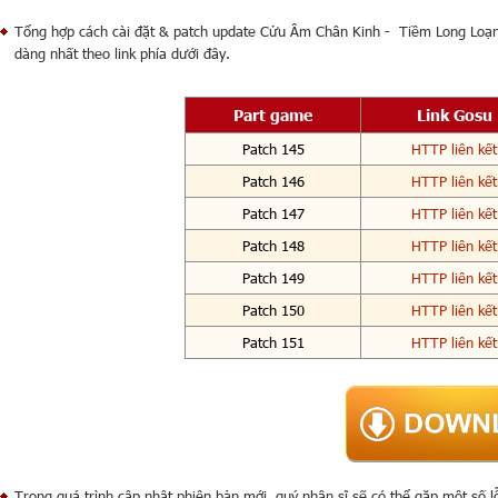
Tổng hợp cách cài đặt & patch update Cửu Âm Chân Kinh - Tiềm Long Loạn
dàng nhất theo link phía dưới đây.
Part game
Link Gosu
Patch 145
HTTP liên kết
Patch 146
HTTP liên kết
Patch 147
HTTP liên kết
Patch 148
HTTP liên kết
Patch 149
HTTP liên kết
Patch 150
HTTP liên kết
Patch 151
HTTP liên kết
Trong quá trình cập nhật phiên bản mới, quý nhân sĩ sẽ có thể gặp một số 