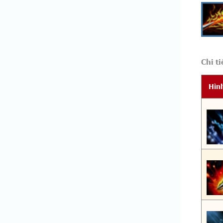
Chi ti
Hìn