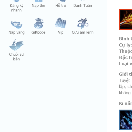
Đăng ký
Nạp thẻ
Hỗ trợ
Danh Tuấn
nhanh
Nạp vàng
Giftcode
Vip
Cửu âm lệnh
Binh 
Cự ly
Thuộc
Chuỗi sự
Đặc t
kiện
Loại 
Giới t
Tuyệt 
lập, c
khống 
Kĩ nă