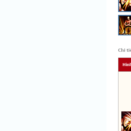
Chi ti
Hìn