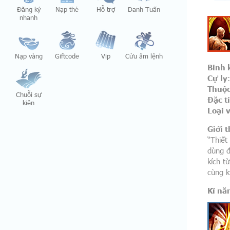
Đăng ký
Nạp thẻ
Hỗ trợ
Danh Tuấn
nhanh
Nạp vàng
Giftcode
Vip
Cửu âm lệnh
Binh 
Cự ly
Thuộc
Chuỗi sự
Đặc t
kiện
Loại 
Giới t
“Thiết
dùng đ
kích t
cùng k
Kĩ nă