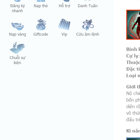
Đăng ký
Nạp thẻ
Hỗ trợ
Danh Tuấn
nhanh
Nạp vàng
Giftcode
Vip
Cửu âm lệnh
Binh 
Cự ly
Chuỗi sự
Thuộc
kiện
Đặc t
Loại 
Giới t
Nộ chi
bốn ph
diện r
vô thứ
đấu tr
Kĩ nă