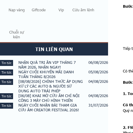
Bước
Nạp vàng
Giftcode
Vip
Cửu âm lệnh
Chuỗi sự
kiện
Tiếp 
TIN LIÊN QUAN
NHẬN QUÀ TRI ÂN VIP THÁNG 7
06/08/2026
Tin tức
NĂM 2026, NHẬN NGAY!
Có th
NGÀY CUỐI KHUYẾN MÃI DANH
05/08/2026
Tin tức
TUẤN THÁNG 8/2026
[08/08/2026] CHÍNH THỨC ÁP DỤNG
04/08/2026
Tin tức
Bước
XỬ LÝ CÁC AUTO & NGƯỜI SỬ
DỤNG AUTO TRÁI PHÉP
1. To
[06/08] KHAI MỞ CỬU ÂM CHÍ NỘI
04/08/2026
Tin tức
CÔNG 3 MÁY CHỦ HÌNH THIÊN
Có th
NGÀY CUỐI NHẬN BÀI THAM GIA
31/07/2026
Tin tức
CỬU ÂM CREATOR FESTIVAL 2026!
Quý n
2. FS