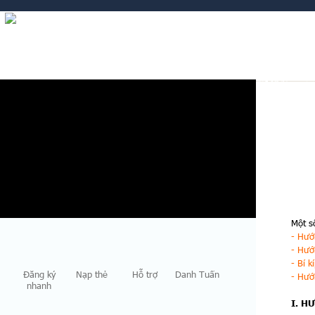
Một s
- Hướ
- Hướ
- Bí 
Đăng ký
Nạp thẻ
Hỗ trợ
Danh Tuấn
- Hướ
nhanh
I. H