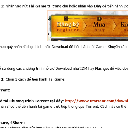
 1:
Nhấn vào nút
Tải Game
tại trang chủ hoặc nhấn vào
Đây
để tiến hành D
theo quý nhân sĩ chọn hình thức Download để tiến hành tải Game. Khuyến cáo 
ể sử dụng các chương trình hỗ trợ Download như IDM hay Flashget để việc d
 2
: Chọn 1 cách để tiến hành Tải Game:
rrent:
ể tải Chương trình Torrent tại đây:
http://www.utorrent.com/down
hân sĩ có thể tiến hành tải game trực tiếp thông qua Torrent. Cách này có thể t
hare, 4Share: