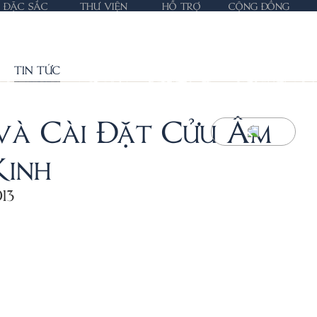
ĐẶC SẮC
THƯ VIỆN
HỖ TRỢ
CỘNG ĐỒNG
TIN TỨC
và Cài Đặt Cửu Âm
Kinh
13