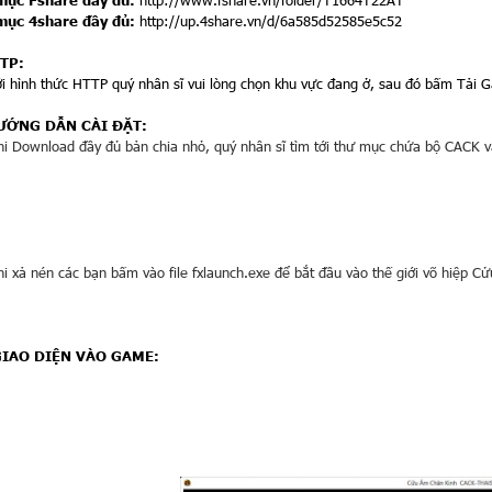
mục Fshare đầy đủ:
http://www.fshare.vn/folder/T1664T22AT
mục 4share đầy đủ:
http://up.4share.vn/d/6a585d52585e5c52
TTP:
ới hình thức HTTP quý nhân sĩ vui lòng chọn khu vực đang ở, sau đó bấm Tải G
HƯỚNG DẪN CÀI ĐẶT:
hi Download đầy đủ bản chia nhỏ, quý nhân sĩ tìm tới thư mục chứa bộ CACK và 
hi xả nén các bạn bấm vào file fxlaunch.exe để bắt đầu vào thế giới võ hiệp C
 GIAO DIỆN VÀO GAME: