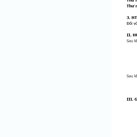
Thư 
Thư 
3. H
Đối v
II. 
Sau k
Sau k
III.