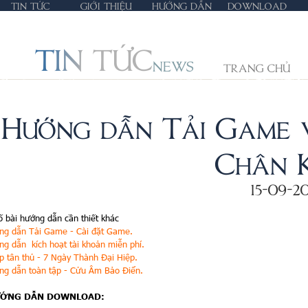
TIN TỨC
GIỚI THIỆU
HƯỚNG DẪN
DOWNLOAD
TIN TỨC
NEWS
TRANG CHỦ
Hướng dẫn Tải Game 
Chân 
15-09-20
ố bài hướng dẫn cần thiết khác
ng dẫn Tải Game - Cài đặt Game.
ng dẫn kích hoạt tài khoản miễn phí.
kíp tân thủ - 7 Ngày Thành Đại Hiệp.
ng dẫn toàn tập - Cửu Âm Bảo Điển.
ƯỚNG DẪN DOWNLOAD: