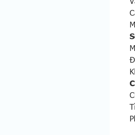
V
C
M
S
M
Đ
K
C
C
T
P