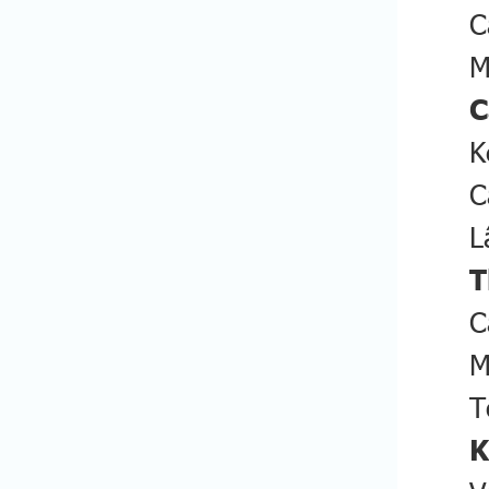
C
M
C
K
C
L
T
C
M
T
K