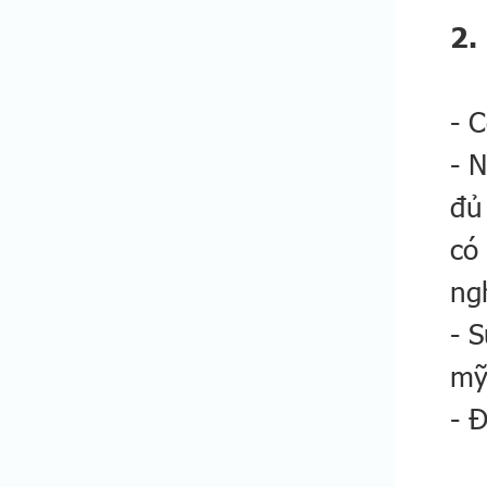
2.
- 
- 
đủ
có
ng
- 
mỹ
- 