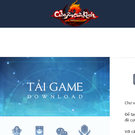
Chư v
Để tạ
đề cự
Với c