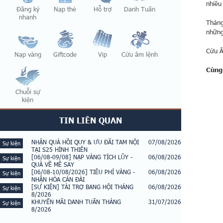
nhiều
Đăng ký
Nạp thẻ
Hỗ trợ
Danh Tuấn
nhanh
Tháng
những 
Cửu Â
Nạp vàng
Giftcode
Vip
Cửu âm lệnh
Cùng
Chuỗi sự
kiện
TIN LIÊN QUAN
NHẬN QUÀ HỒI QUY & ƯU ĐÃI TAM NỘI
07/08/2026
Sự kiện
TẠI S25 HÌNH THIÊN
[06/08-09/08] NẠP VÀNG TÍCH LŨY -
06/08/2026
Sự kiện
QUÀ VỀ MÊ SAY
[06/08-10/08/2026] TIÊU PHÍ VÀNG -
06/08/2026
Sự kiện
NHẬN HỎA CÁN ĐÀI
[SỰ KIỆN] TÀI TRỢ BANG HỘI THÁNG
06/08/2026
Sự kiện
8/2026
KHUYẾN MÃI DANH TUẤN THÁNG
31/07/2026
Sự kiện
8/2026