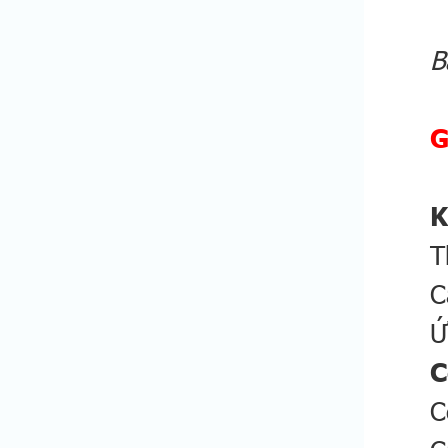
B
G
K
T
C
Ứ
C
C