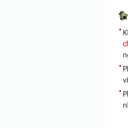
K
c
n
P
v
P
n