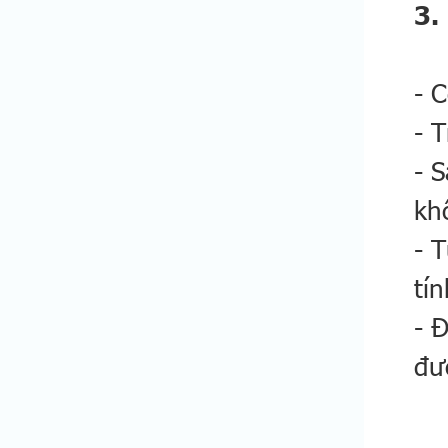
3.
- 
- T
- 
kh
- 
tí
- 
đư