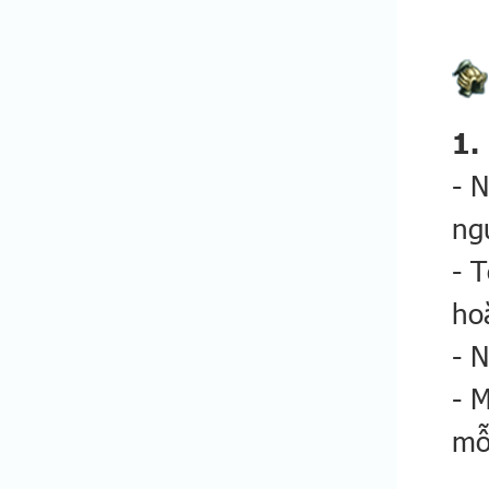
1.
- 
ng
- 
ho
- 
- 
mỗ