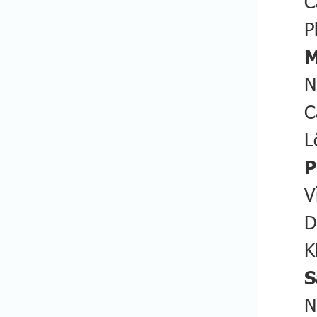
C
P
M
N
C
L
P
V
D
K
S
N