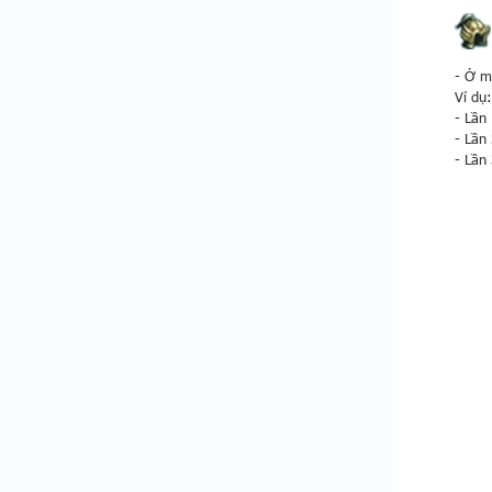
- Ở m
Ví dụ
- Lần
- Lần
- Lần