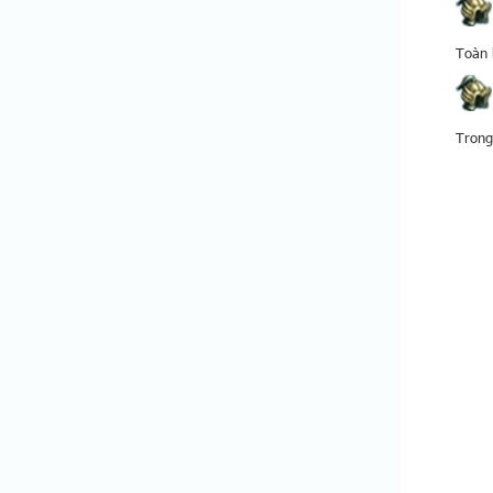
Toàn 
Trong