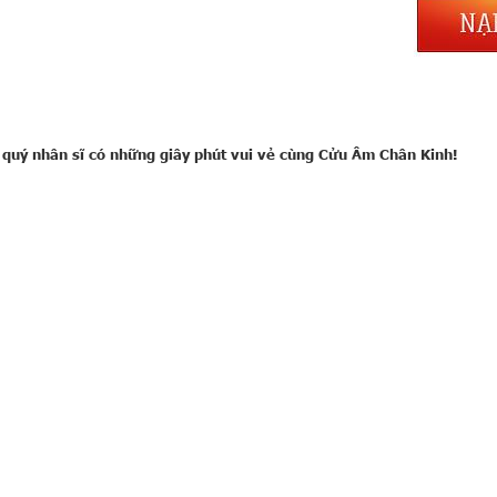
 quý nhân sĩ có những giây phút vui vẻ cùng Cửu Âm Chân Kinh!