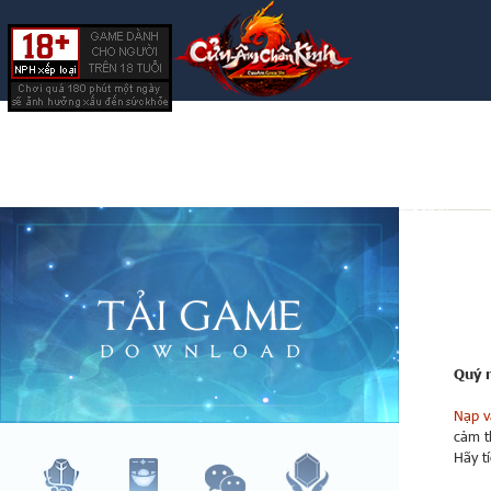
Quý 
Nạp v
cảm t
Hãy tí