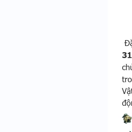
Đặ
31
ch
tr
Vậ
độ