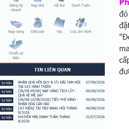
Ph
Đăng ký
Nạp thẻ
Hỗ trợ
Danh Tuấn
nhanh
đó
đặ
Nạp vàng
Giftcode
Vip
Cửu âm lệnh
"Đ
ma
Chuỗi sự
cấ
kiện
đư
TIN LIÊN QUAN
NHẬN QUÀ HỒI QUY & ƯU ĐÃI TAM NỘI
07/08/2026
Sự kiện
TẠI S25 HÌNH THIÊN
[06/08-09/08] NẠP VÀNG TÍCH LŨY -
06/08/2026
Sự kiện
QUÀ VỀ MÊ SAY
[06/08-10/08/2026] TIÊU PHÍ VÀNG -
06/08/2026
Sự kiện
NHẬN HỎA CÁN ĐÀI
[SỰ KIỆN] TÀI TRỢ BANG HỘI THÁNG
06/08/2026
Sự kiện
8/2026
KHUYẾN MÃI DANH TUẤN THÁNG
31/07/2026
Sự kiện
8/2026