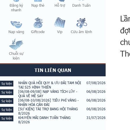
Đăng ký
Nạp thẻ
Hỗ trợ
Danh Tuấn
nhanh
Lầ
đợ
Nạp vàng
Giftcode
Vip
Cửu âm lệnh
ch
Th
Chuỗi sự
kiện
TIN LIÊN QUAN
NHẬN QUÀ HỒI QUY & ƯU ĐÃI TAM NỘI
07/08/2026
Sự kiện
TẠI S25 HÌNH THIÊN
[06/08-09/08] NẠP VÀNG TÍCH LŨY -
06/08/2026
Sự kiện
QUÀ VỀ MÊ SAY
[06/08-10/08/2026] TIÊU PHÍ VÀNG -
06/08/2026
Sự kiện
NHẬN HỎA CÁN ĐÀI
[SỰ KIỆN] TÀI TRỢ BANG HỘI THÁNG
06/08/2026
Sự kiện
8/2026
KHUYẾN MÃI DANH TUẤN THÁNG
31/07/2026
Sự kiện
8/2026