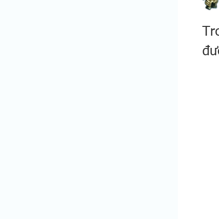
Tr
đư