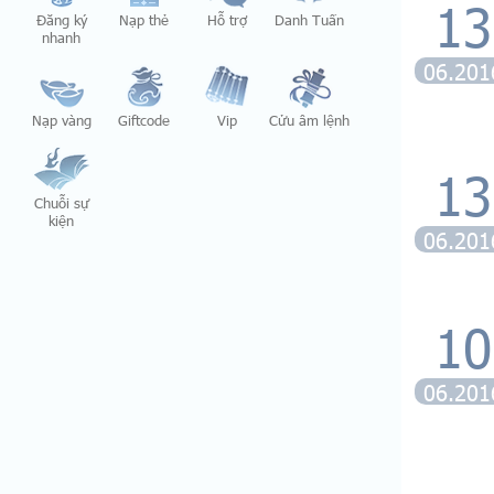
13
Đăng ký
Nạp thẻ
Hỗ trợ
Danh Tuấn
nhanh
06.201
Nạp vàng
Giftcode
Vip
Cửu âm lệnh
13
Chuỗi sự
kiện
06.201
10
06.201