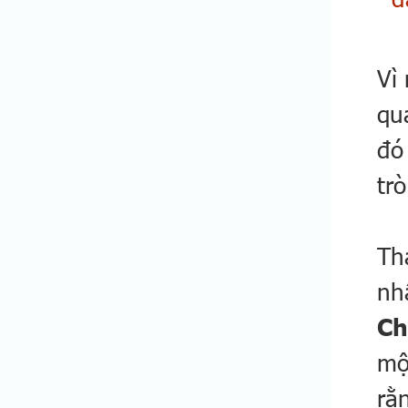
Vì
qu
đó
tr
Th
nh
Ch
mộ
rằ