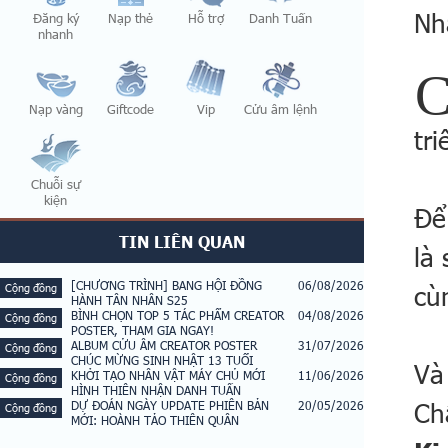
Nh
Đăng ký
Nạp thẻ
Hỗ trợ
Danh Tuấn
nhanh
Nạp vàng
Giftcode
Vip
Cửu âm lệnh
tri
Chuỗi sự
kiện
Để
TIN LIÊN QUAN
là
[CHƯƠNG TRÌNH] BANG HỘI ĐỒNG
06/08/2026
cù
Cộng đồng
HÀNH TÂN NHÂN S25
BÌNH CHỌN TOP 5 TÁC PHẨM CREATOR
04/08/2026
Cộng đồng
POSTER, THAM GIA NGAY!
ALBUM CỬU ÂM CREATOR POSTER
31/07/2026
Cộng đồng
CHÚC MỪNG SINH NHẬT 13 TUỔI
Và
KHỞI TẠO NHÂN VẬT MÁY CHỦ MỚI
11/06/2026
Cộng đồng
HÌNH THIÊN NHẬN DANH TUẤN
Ch
DỰ ĐOÁN NGÀY UPDATE PHIÊN BẢN
20/05/2026
Cộng đồng
MỚI: HOÀNH TẢO THIÊN QUÂN