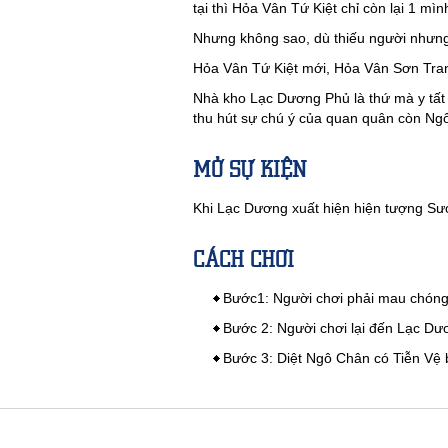
tại thì Hỏa Vân Tứ Kiệt chỉ còn lại 1 mình
Nhưng không sao, dù thiếu người nhưng 
Hỏa Vân Tứ Kiệt mới, Hỏa Vân Sơn Trang
Nhà kho Lạc Dương Phủ là thứ mà y tất 
thu hút sự chú ý của quan quân còn Ng
MỞ SỰ KIỆN
Khi Lạc Dương xuất hiện hiện tượng Sư
CÁCH CHƠI
Bước1: Người chơi phải mau chóng 
Bước 2: Người chơi lại đến Lạc D
Bước 3: Diệt Ngô Chân có Tiễn Vệ bả