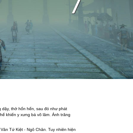
g dậy, thở hổn hển, sau đó như phát
thể khiến y xưng bá võ lâm. Ánh trăng
 Vân Tứ Kiệt - Ngô Chân. Tuy nhiên hiện