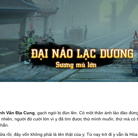
nh Vân Địa Cung
, gạch ngói bị đùn lên. Có một thân ảnh lảo đảo đứn
t nhiên, người đó cười lớn vì y đã tìm được thứ mình muốn, thứ mà có 
 hắn.
rồi, đây vốn không phải là tên thật của y. Từ nay trở đi y vẫn là Hỏa