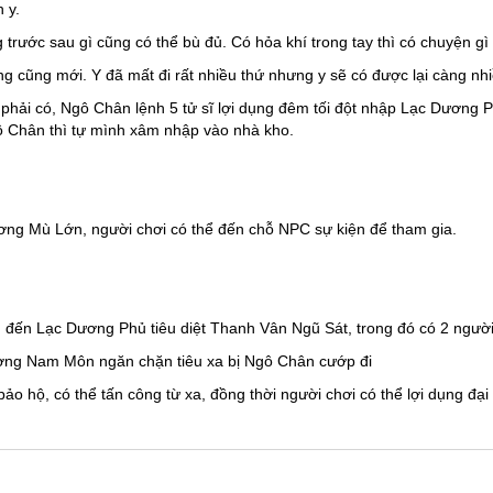
 y.
trước sau gì cũng có thể bù đủ. Có hỏa khí trong tay thì có chuyện g
 cũng mới. Y đã mất đi rất nhiều thứ nhưng y sẽ có được lại càng nh
phải có, Ngô Chân lệnh 5 tử sĩ lợi dụng đêm tối đột nhập Lạc Dương
ô Chân thì tự mình xâm nhập vào nhà kho.
ơng Mù Lớn, người chơi có thể đến chỗ NPC sự kiện để tham gia.
đến Lạc Dương Phủ tiêu diệt Thanh Vân Ngũ Sát, trong đó có 2 người đ
ương Nam Môn ngăn chặn tiêu xa bị Ngô Chân cướp đi
o hộ, có thể tấn công từ xa, đồng thời người chơi có thể lợi dụng đại 