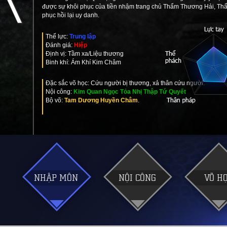
được sự khôi phục của tiền nhậm trang chủ Thẩm Thương Hải, Th
phục hồi lại uy danh.
Thế lực:
Trung lập
Đánh giá:
Hiệp
Định vị: Tầm xa/Liệu thương
Binh khí: Ám Khí Kim Châm
Đặc sắc võ học: Cứu người bị thương, xả thân cứu người.
Nội công:
Kim Quan Ngọc Tỏa Nhị Thập Tứ Quyết
Bộ võ:
Tam Dương Huyền Châm
.
NHẬP MÔN
NỘI CÔNG
VÕ H