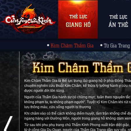
Kim Châm Thẩm Gia
Từ Gia Trang
Kim Châm Thẩm Gia là thế lực trung lập giang hồ ở phía Đông Thà
chuyên nghiên cứu thuật Kim Châm, kế thừa lý tưởng hành y cứu n
được người đời tôn sùng.
Người của Thẩm Gia hành sự có chừng mực, tuân theo nguyên tắc
không phạm ta, ta không phạm người". Tuyệt kỹ Kim Châm khi rút r
lưu thông máu, cứu sống người bị thương
Khi châm vào có thể cách không điểm huyệt, lâm trận khống chế địc
ngang hàng với Đường Môn, người trong giang hồ không dám xem
Từ sau khi phu phụ trang chủ Thẩm Kình Phong xuất trận diệt giặc, 
tử ở cổng Gia Dụ Quan, người của Thẩm Gia Trang dần suy yếu, 