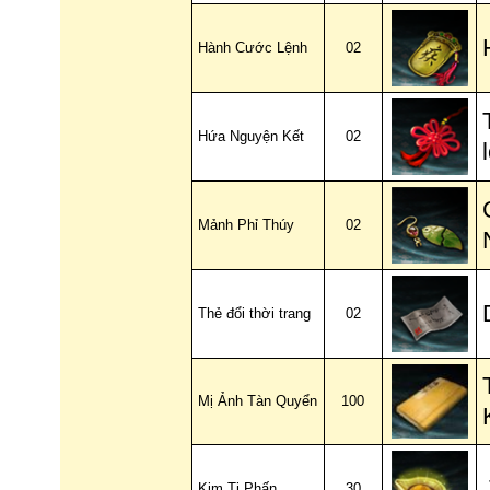
Hành Cước Lệnh
02
Hứa Nguyện Kết
02
Mảnh Phỉ Thúy
02
Thẻ đổi thời trang
02
Mị Ảnh Tàn Quyển
100
Kim Ti Phấn
30