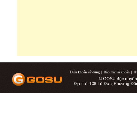
Điều khoản sử dụng
|
Bảo mật tài khoản
|
Hư
© GOSU độc quyền 
Địa chỉ: 108 Lò Đúc, Phường Đố