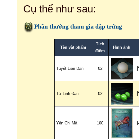
Cụ thể như sau:
Phần thưởng tham gia đập trứng
Tích
Tên vật phẩm
Hình ảnh
điểm
Tuyết Liên Đan
02
Tử Linh Đan
02
Yên Chi Mã
100