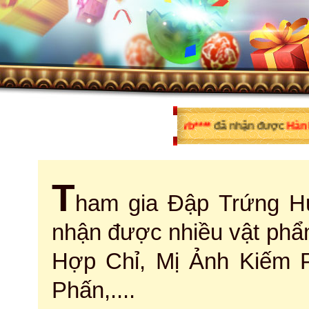
Chúc mừng
thvb****
đã nhận được
Hành cước l
T
ham gia Đập Trứng Hư
nhận được nhiều vật phẩm
Hợp Chỉ, Mị Ảnh Kiếm
Phấn,....