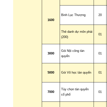
Binh Lục Thượng
20
1600
Thẻ danh dự môn phái
01
(200)
Gói Nội công tàn
3000
01
quyển
5000
Gói Võ học tàn quyển
01
Tùy chọn tàn quyển
7000
01
cổ phổ