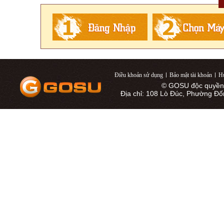
Điều khoản sử dụng
|
Bảo mật tài khoản
|
Hư
© GOSU độc quyền 
Địa chỉ: 108 Lò Đúc, Phường Đố