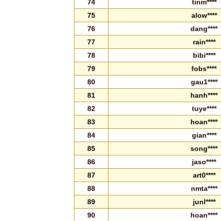
74
tinm****
75
alow****
76
dang****
77
rain****
78
bibi****
79
fobs****
80
gau1****
81
hanh****
82
tuye****
83
hoan****
84
gian****
85
song****
86
jaso****
87
art0****
88
nmta****
89
junl****
90
hoan****