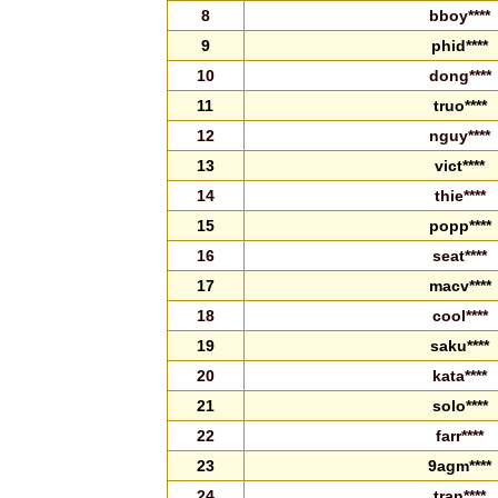
8
bboy****
9
phid****
10
dong****
11
truo****
12
nguy****
13
vict****
14
thie****
15
popp****
16
seat****
17
macv****
18
cool****
19
saku****
20
kata****
21
solo****
22
farr****
23
9agm****
24
tran****