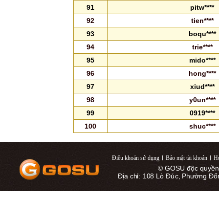
91
pitw****
92
tien****
93
boqu****
94
trie****
95
mido****
96
hong****
97
xiud****
98
y0un****
99
0919****
100
shuc****
Điều khoản sử dụng
|
Bảo mật tài khoản
|
Hư
© GOSU độc quyền 
Địa chỉ: 108 Lò Đúc, Phường Đố