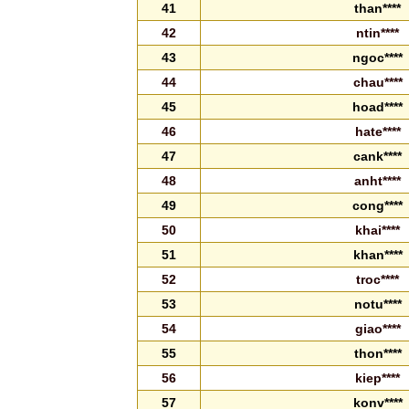
41
than****
42
ntin****
43
ngoc****
44
chau****
45
hoad****
46
hate****
47
cank****
48
anht****
49
cong****
50
khai****
51
khan****
52
troc****
53
notu****
54
giao****
55
thon****
56
kiep****
57
konv****