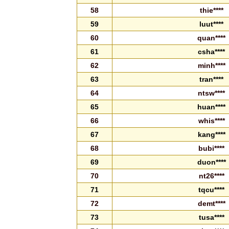
58
thie****
59
luut****
60
quan****
61
csha****
62
minh****
63
tran****
64
ntsw****
65
huan****
66
whis****
67
kang****
68
bubi****
69
duon****
70
nt26****
71
tqcu****
72
demt****
73
tusa****