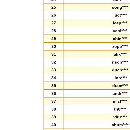
25
song****
26
luct****
27
icep****
28
vanl****
29
chin****
30
zope****
31
alik****
32
nson****
33
duch****
34
linh****
35
dram****
36
andr****
37
mist****
38
tri0****
39
viru****
40
chum****