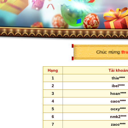
Chúc mừng
thvb****
đ
Hạng
Tài khoản
1
thie****
2
ibel****
3
hoan****
4
caos****
5
ocxy****
6
nmk2****
7
zacc****