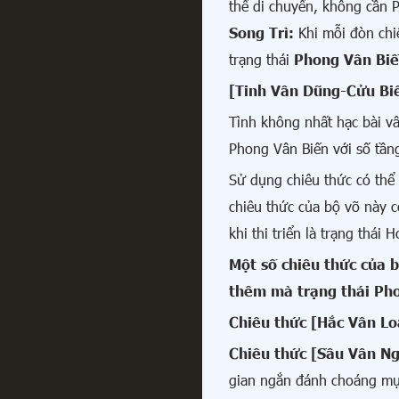
thể di chuyển, không cần 
Song Trì:
Khi mỗi đòn chi
trạng thái
Phong Vân Bi
[Tinh Vân Dũng-Cửu Bi
Tình không nhất hạc bài vân
Phong Vân Biến với số tầng
Sử dụng chiêu thức có thể 
chiêu thức của bộ võ này 
khi thi triển là trạng thái
Một số chiêu thức của 
thêm mà trạng thái Pho
Chiêu thức [Hắc Vân Lo
Chiêu thức [Sầu Vân N
gian ngắn đánh choáng mụ