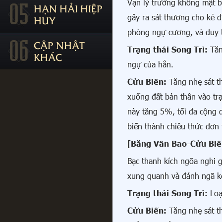
05
Vạn lý trường không mật b
HẠN HẢI HIỆP
gây ra sát thương cho kẻ đ
HUY
phòng ngự cương, và duy tr
06
CẬP NHẬT
Trạng thái Song Trì:
Tăn
KHÁC
ngự của hắn.
Cửu Biến:
Tăng nhẹ sát t
xuống đất bản thân vào tr
này tăng 5%, tối đa cộng 
biến thành chiêu thức đơn 
[Băng Vân Bao-Cửu Biế
Bạc thanh kích ngõa nghi g
xung quanh và đánh ngã k
Trạng thái Song Trì:
Loạ
Cửu Biến:
Tăng nhẹ sát t