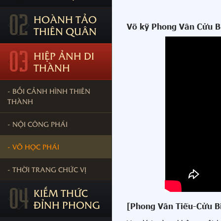
02
HOÀNH TẢO
Võ kỹ Phong Vân Cửu B
THIÊN QUÂN
03
HIỆP ẢNH DI
THÀNH
- BỐI CẢNH HÌNH THIÊN
THÀNH
- NỘI CÔNG PHÁI
- VÕ HỌC PHÁI
- THỜI TRANG CHỨC VỊ
04
KIẾM THỨC
ĐỈNH PHONG
[Phong Vân Tiếu-Cửu B