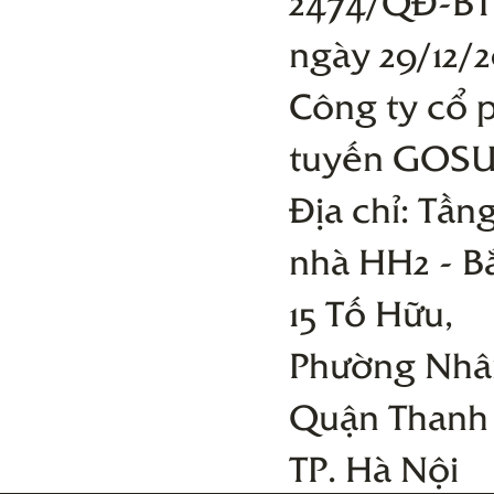
2474/QĐ-BT
ngày 29/12/2
Công ty cổ 
tuyến GOS
Địa chỉ: Tầng
nhà HH2 - B
15 Tố Hữu,
Phường Nhâ
Quận Thanh
TP. Hà Nội