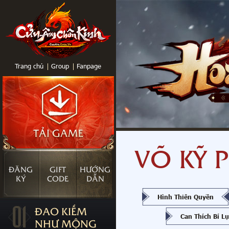
Trang chủ
Group
Fanpage
VÕ KỸ 
ĐĂNG
GIFT
HƯỚNG
KÝ
CODE
DẪN
Hình Thiên Quyền
01
ĐAO KIẾM
Can Thích Bí L
NHƯ MỘNG