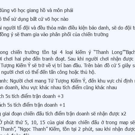
 dùng võ học giang hồ và môn phái
ó thể sử dụng bất cứ võ học nào
i người tổ đội và đều thỏa mãn điều kiện báo danh, sẽ do đội 
 đồng ý sẽ tham gia vào phân phối của chiến trường
ng chiến trường tồn tại 4 loại kiếm ý “Thanh Long”“Bạc
i chơi hai phe đến tranh đoạt. Sau khi người chơi nhận đượ
 Tượng Kiếm Ý sẽ trở về vị trí ban đầu. Trên bản đồ cứ 5 giây s
, người chơi có thể đến tấn công hoặc thủ hộ.
anh: Người chơi mang Tứ Tượng Kiếm Ý, đến khu vực chỉ định 
ận doanh, khu vực khác nhau tích điểm cũng khác nhau
h 5s tích điểm trận doanh +3
ch 5s tích điểm trận doanh +1
g giai đoạn chiến đấu tích điểm trận doanh sẽ nhận được x2
 phút thứ 5, 10, 15 của giai đoạn chiến đấu ở trong map sẽ
Thanh”, “Ngọc Thanh” Kiếm, tồn tại 2 phút, sau khi nhận được