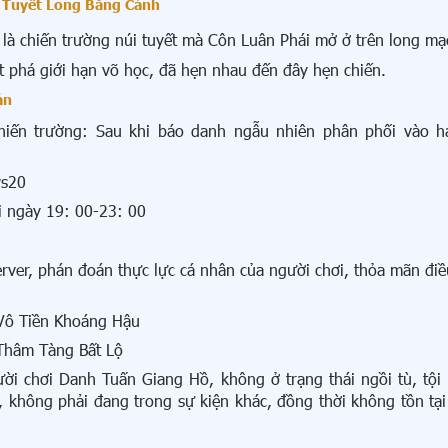
g Tuyết Long Băng Cảnh
là chiến trường núi tuyết mà Côn Luân Phái mở ở trên long mạ
t phá giới hạn võ học, đã hẹn nhau đến đây hẹn chiến.
ản
hiến trường: Sau khi báo danh ngẫu nhiên phân phối vào h
vs20
i ngày 19: 00-23: 00
erver, phán đoán thực lực cá nhân của người chơi, thỏa mãn điề
 Vô Tiền Khoáng Hậu
 Thâm Tàng Bất Lộ
ười chơi Danh Tuấn Giang Hồ, không ở trạng thái ngồi tù, tội
 không phải đang trong sự kiện khác, đồng thời không tồn tại 