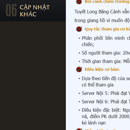
06
Bối cảnh chiến trườn
CẬP NHẬT
Tuyết Long Băng Cảnh vẫn 
KHÁC
trong giang hồ vì muốn độ
Quy tắc tham gia cơ b
Phân phối liên minh c
chiến;
Số người tham gia: 20
Thời gian tham gia: Mỗ
Điều kiện cơ bản:
Dựa theo tiến độ của s
có thể tham gia
Server Nội 5: Phải đạt
Server Nội 6: Phải đạt
Điều kiện đặc biệt: Ng
nã, điểm PK dưới 2000,
kẻ lánh nạn