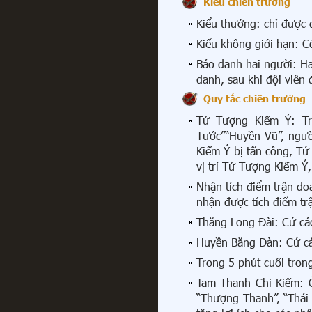
Kiểu chiến trường
Kiểu thưởng: chỉ được
Kiểu không giới hạn: C
Báo danh hai người: Ha
danh, sau khi đội viên
Quy tắc chiến trường
Tứ Tượng Kiếm Ý: Tro
Tước”“Huyền Vũ”, ngườ
Kiếm Ý bị tấn công, Tứ
vị trí Tứ Tượng Kiếm Ý
Nhận tích điểm trận do
nhận được tích điểm tr
Thăng Long Đài: Cứ các
Huyền Băng Đàn: Cứ cá
Trong 5 phút cuối tron
Tam Thanh Chi Kiếm: Ở
“Thượng Thanh”, “Thái 