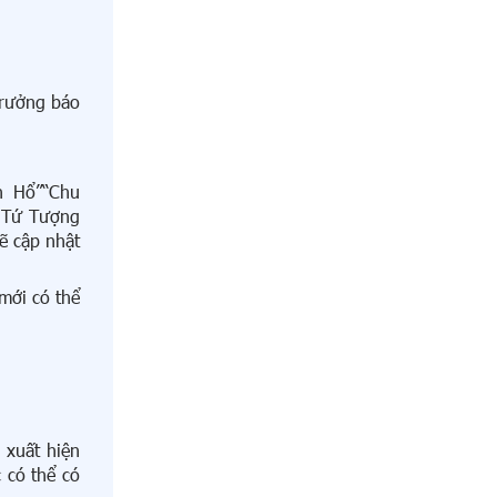
trưởng báo
h Hổ”“Chu
c Tứ Tượng
ẽ cập nhật
mới có thể
 xuất hiện
 có thể có