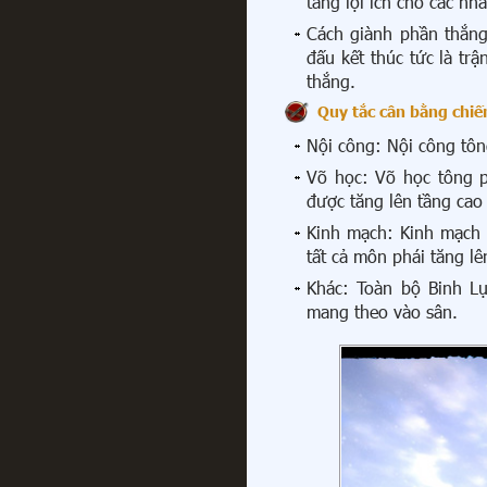
tăng lợi ích cho các nh
Cách giành phần thắng
đấu kết thúc tức là tr
thắng.
Quy tắc cân bằng chiế
Nội công: Nội công tông
Võ học: Võ học tông p
được tăng lên tầng cao
Kinh mạch: Kinh mạch
tất cả môn phái tăng lê
Khác: Toàn bộ Binh Lụ
mang theo vào sân.