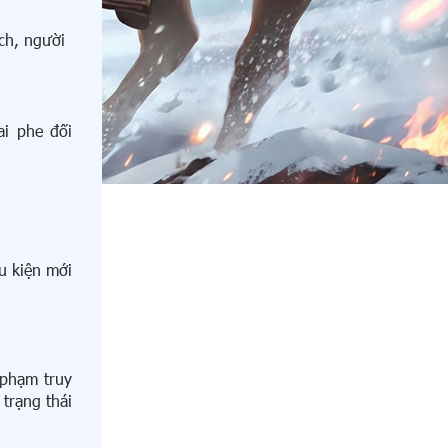
ch, người
ai phe đối
u kiện mới
 phạm truy
trạng thái