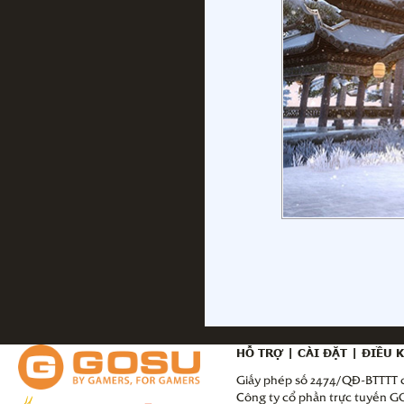
HỖ TRỢ
|
CÀI ĐẶT
|
ĐIỀU 
Giấy phép số 2474/QĐ-BTTTT c
Công ty cổ phần trực tuyến 