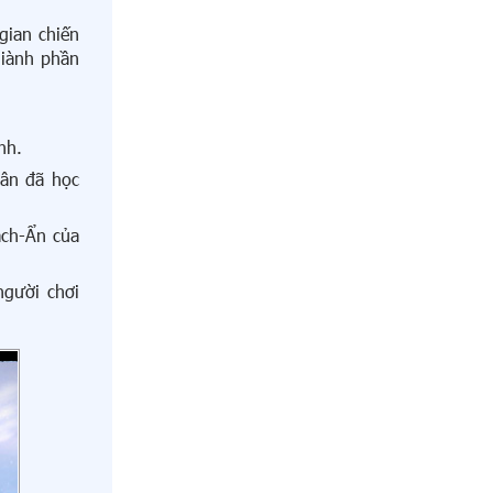
gian chiến
giành phần
nh.
hân đã học
ạch-Ẩn của
người chơi