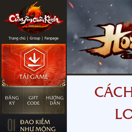
Trang chủ
Group
Fanpage
CÁCH
ĐĂNG
GIFT
HƯỚNG
KÝ
CODE
DẪN
L
01
ĐAO KIẾM
NHƯ MỘNG