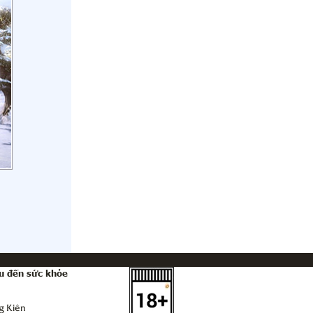
u đến sức khỏe
g Kiên