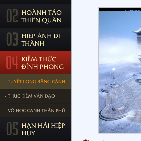
02
HOÀNH TẢO
THIÊN QUÂN
03
HIỆP ẢNH DI
THÀNH
04
KIẾM THỨC
ĐỈNH PHONG
- TUYẾT LONG BĂNG CẢNH
- THỨC KIẾM VẤN ĐẠO
- VÕ HỌC CANH THẦN PHỦ
05
HẠN HẢI HIỆP
HUY