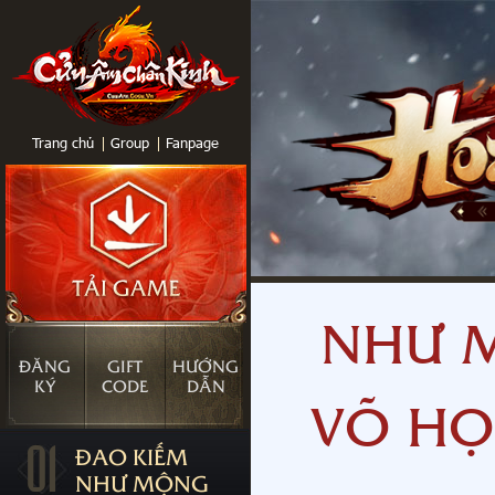
Trang chủ
Group
Fanpage
NHƯ M
ĐĂNG
GIFT
HƯỚNG
KÝ
CODE
DẪN
VÕ HỌ
01
ĐAO KIẾM
NHƯ MỘNG