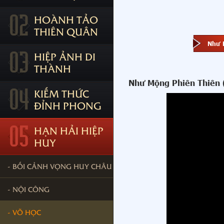
02
HOÀNH TẢO
THIÊN QUÂN
Như 
03
HIỆP ẢNH DI
THÀNH
Như Mộng Phiên Thiên 
04
KIẾM THỨC
ĐỈNH PHONG
05
HẠN HẢI HIỆP
HUY
- BỐI CẢNH VỌNG HUY CHÂU
- NỘI CÔNG
- VÕ HỌC