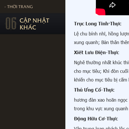
- THỜI TRANG
06
CẬP NHẬT
Trục Long Tinh·Thực
KHÁC
Lệ chu bính nhĩ, hồng lượn
xung quanh; Bản thân thêm
Xiết Lưu Điện-Thực
Nghê thường nhất khúc thi
cho mục tiêu; Khi đòn cuối
khiến cho mục tiêu bị cấm 
Thủ Ưng Cổ-Thực
hương đàn xao hoãn ngọc ti
trong khu vực xung quanh 
Động Hữu Cơ-Thực
Vân trung loạn phách lộc s