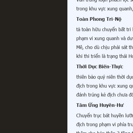
trong khu vực xung quanh, 
Toàn Phong Trì-Nộ
tả toàn hữu chuyển bất tri 
phạm vi xung quanh và duy
Mê, cho dù chịu phải sát t
khi thi triển là trạng thái
Thời Dục Biến-Thực
thiên bảo quý niên thời dụ
địch trong khu vực xung q
đánh trúng kẻ địch chưa đ
Tâm Ứng Huyền-Hư
Chuyển trục bát huyền lưỡn
địch trong phạm vi phía tr