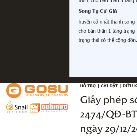
thêm cho bản thân 3 tầng t
Song Tụ Cử-Giá
huyền cổ nhất thanh song 
cho bản thân 1 tầng trạng 
trạng thái có thể cộng dồn
HỖ TRỢ
|
CÀI ĐẶT
|
ĐIỀU 
Giấy phép s
2474/QĐ-BT
ngày 29/12/2