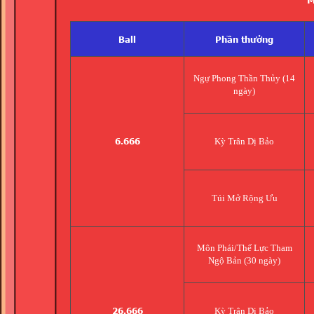
Ball
Phần thưởng
Ngự Phong Thần Thủy (14
ngày)
6.666
Kỳ Trân Dị Bảo
Túi Mở Rộng Ưu
Môn Phái/Thế Lực Tham
Ngộ Bản (30 ngày)
26.666
Kỳ Trân Dị Bảo