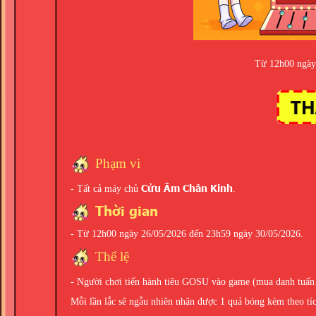
Từ 12h00 ngày
Phạm vi
Cửu Âm Chân Kinh
- Tất cả máy chủ
.
Thời gian
- Từ 12h00 ngày 26/05/2026 đến 23h59 ngày 30/05/2026.
M
Thể lệ
Ố
C
- Người chơi tiến hành tiêu GOSU vào game (mua danh tuấn g
1
Mỗi lần lắc sẽ ngẫu nhiên nhận được 1 quả bóng kèm theo tí