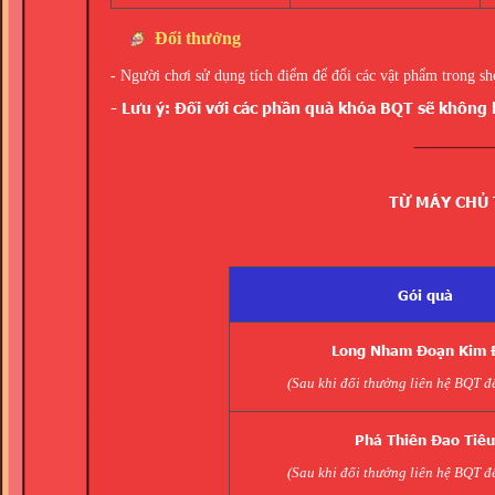
Đổi thưởng
- Người chơi sử dụng tích điểm để đổi các vật phẩm trong sho
- Lưu ý: Đối với các phần quà khóa BQT sẽ không 
TỪ MÁY CHỦ 
Gói quà
Long Nham Đoạn Kim 
(Sau khi đổi thưởng liên hệ BQT đ
Phá Thiên Đao Tiêu
(Sau khi đổi thưởng liên hệ BQT đ