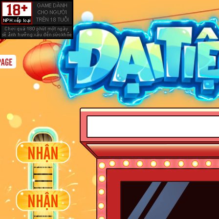
PAGE
CHÚC MỪNG
I
NHẬN
NHẬN