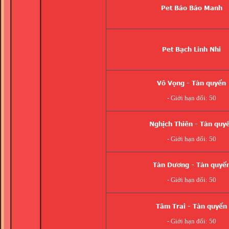
Pet Báo Báo Manh
Pet Bạch Linh Nhi
Vô Vọng - Tàn quyển
- Giới hạn đổi: 50
Nghịch Thiên - Tàn quy
- Giới hạn đổi: 50
Tàn Dương - Tàn quyể
- Giới hạn đổi: 50
Tâm Trai - Tàn quyển
- Giới hạn đổi: 50