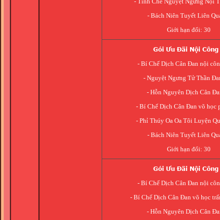
- Tinh Chế Nguyệt Ngưng Nội 
- Bách Niên Tuyết Liên Qu
Giới hạn đổi: 30
Gói Ưu Đãi Nội Công
- Bí Chế Dịch Cân Đan nội cô
- Nguyệt Ngưng Tử Thần Đa
- Hỗn Nguyên Dịch Cân Đa
- Bí Chế Dịch Cân Đan võ học 
- Phỉ Thúy Oa Oa Tôi Luyện Q
- Bách Niên Tuyết Liên Qu
Giới hạn đổi: 30
Gói Ưu Đãi Nội Công
- Bí Chế Dịch Cân Đan nội cô
- Bí Chế Dịch Cân Đan võ học trấ
- Hỗn Nguyên Dịch Cân Đa