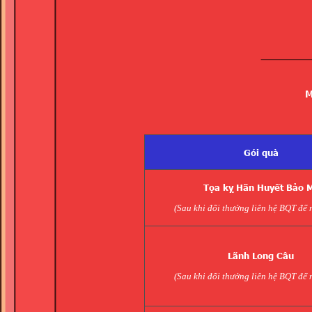
M
Gói quà
Tọa kỵ Hãn Huyết Bảo 
(Sau khi đổi thưởng liên hệ BQT để
Lãnh Long Câu
(Sau khi đổi thưởng liên hệ BQT để