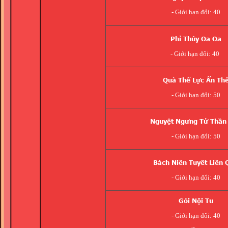
- Giới hạn đổi: 40
Phỉ Thúy Oa Oa
- Giới hạn đổi: 40
Quà Thế Lực Ẩn Th
- Giới hạn đổi: 50
Nguyệt Ngưng Tử Thần
- Giới hạn đổi: 50
Bách Niên Tuyết Liên 
- Giới hạn đổi: 40
Gói Nội Tu
- Giới hạn đổi: 40