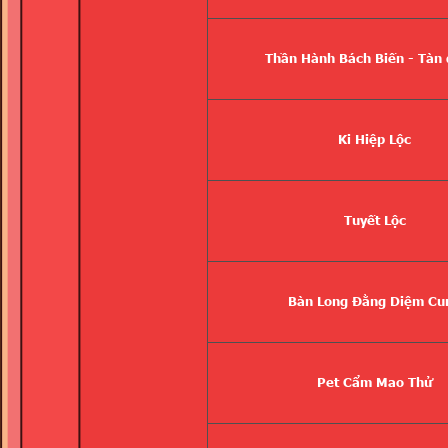
Thần Hành Bách Biến - Tàn
Ki Hiệp Lộc
Tuyết Lộc
Bàn Long Đằng Diệm Cu
Pet Cẩm Mao Thử