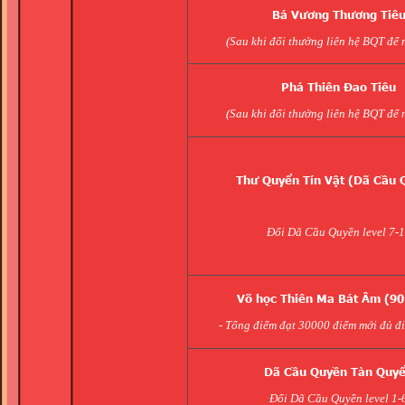
Bá Vương Thương Tiê
(Sau khi đổi thưởng liên hệ BQT để
Phá Thiên Đao Tiêu
(Sau khi đổi thưởng liên hệ BQT để
Thư Quyển Tín Vật (Dã Cầu 
Đổi Dã Cầu Quyền level 7-
Võ học Thiên Ma Bát Âm (90
- Tổng điểm đạt 30000 điểm mới đủ đi
Dã Cầu Quyền Tàn Quy
Đổi Dã Cầu Quyền level 1-