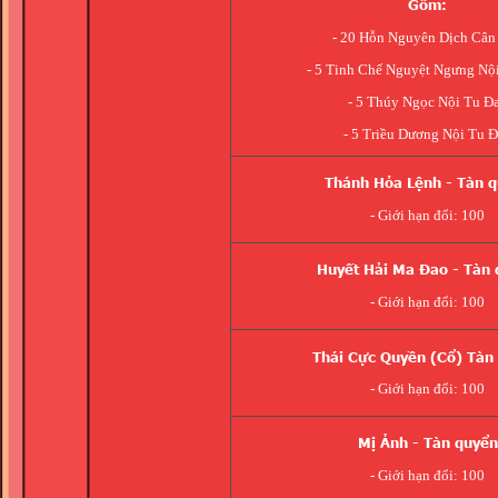
Gồm:
- 20 Hỗn Nguyên Dịch Cân
- 5 Tinh Chế Nguyệt Ngưng Nộ
- 5 Thúy Ngọc Nội Tu Đ
- 5 Triều Dương Nội Tu 
Thánh Hỏa Lệnh - Tàn 
- Giới hạn đổi: 100
Huyết Hải Ma Đao - Tàn
- Giới hạn đổi: 100
Thái Cực Quyền (Cổ) Tàn
- Giới hạn đổi: 100
Mị Ảnh - Tàn quyển
- Giới hạn đổi: 100