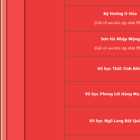
Ký Hương U Hỏa
(Gửi về sau khi cập nhật 
Sơn Hà Nhập Mộng
(Gửi về sau khi cập nhật 
Võ học Thất Tinh Ki
Võ học Phong Lôi Hàng Ma
Võ học Ngũ Lang Bát Qu