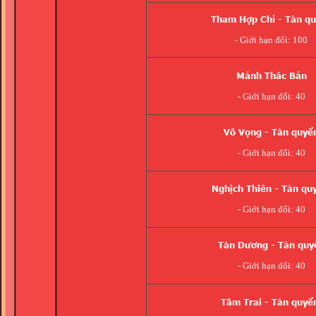
Tham Hợp Chỉ - Tàn q
- Giới hạn đổi: 100
Mảnh Thác Bản
- Giới hạn đổi: 40
Vô Vọng - Tàn quyể
- Giới hạn đổi: 40
Nghịch Thiên - Tàn q
- Giới hạn đổi: 40
Tàn Dương - Tàn quy
- Giới hạn đổi: 40
Tâm Trai - Tàn quy