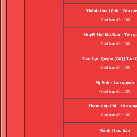
Thánh Hỏa Lệnh - Tàn qu
- Giới hạn đổi: 100
Huyết Hải Ma Đao - Tàn q
- Giới hạn đổi: 100
Thái Cực Quyền (Cổ)] Tàn 
- Giới hạn đổi: 100
Mị Ảnh - Tàn quyển
- Giới hạn đổi: 100
Tham Hợp Chỉ - Tàn quy
- Giới hạn đổi: 100
Mảnh Thác Bản