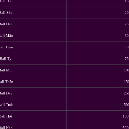
Ball Tí
15
Ball Sửu
20
Ball Dần
25
all Mão
30
all Thìn
50
Ball Tỵ
75
Ball Mùi
10
all Thân
15
Ball Dậu
25
all Tuất
50
Ball Hợi
100
Ball Ngọ
500