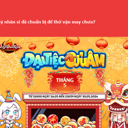
uý nhân sĩ đã chuẩn bị để thử vận may chưa?