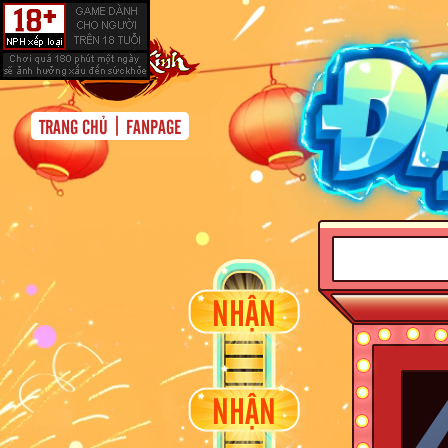
|
TRANG CHỦ
FANPAGE
CHÚC MỪN
NHẬN
NHẬN