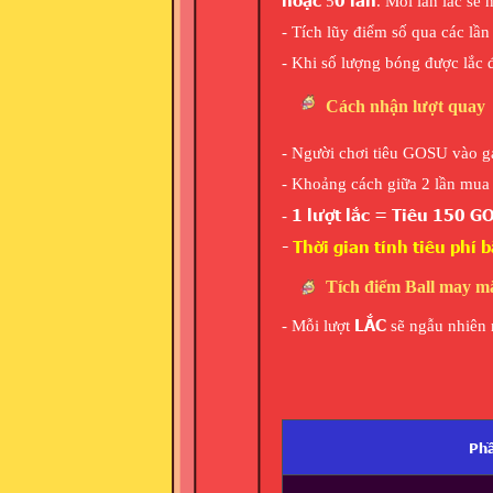
5
. Mỗi lần lắc sẽ
- Tích lũy điểm số qua các lần
- Khi số lượng bóng được lắc 
Cách nhận lượt quay
- Người chơi tiêu GOSU vào g
- Khoảng cách giữa 2 lần mua 
1 lượt lắc = Tiêu 150 G
-
-
Thời gian tính tiêu phí
Tích điểm Ball may m
LẮC
- Mỗi lượt
sẽ ngẫu nhiên 
Ph