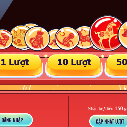
1 Lượt
10 Lượt
50
150
Nhận lượt tiêu
g
ĐĂNG NHẬP
CẬP NHẬT LƯỢT