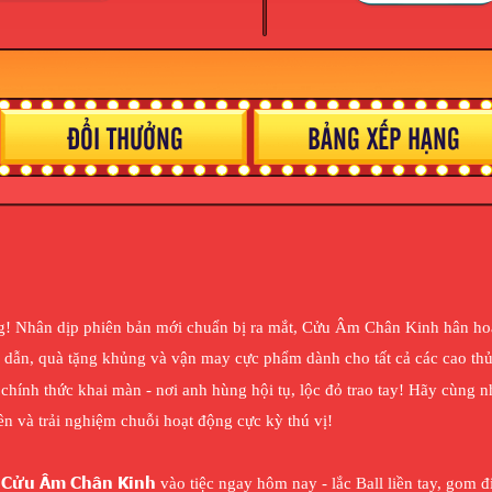
ĐỔI THƯỞNG
BẢNG XẾP HẠNG
g! Nhân dịp phiên bản mới chuẩn bị ra mắt, Cửu Âm Chân Kinh hân h
p dẫn, quà tặng khủng và vận may cực phẩm dành cho tất cả các cao thủ
chính thức khai màn - nơi anh hùng hội tụ, lộc đỏ trao tay! Hãy cùng 
ền và trải nghiệm chuỗi hoạt động cực kỳ thú vị!
Cửu Âm Chân Kinh
g
vào tiệc ngay hôm nay - lắc Ball liền tay, gom 