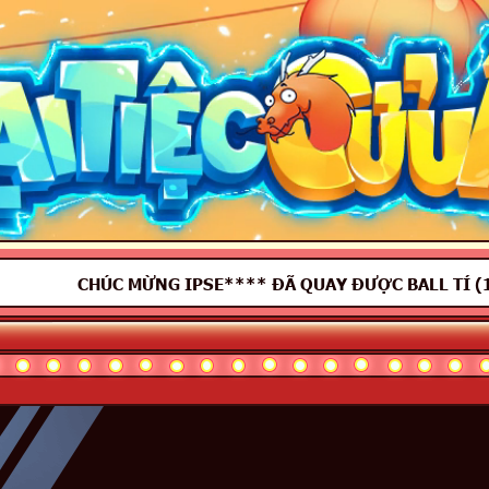
G
IPSE****
ĐÃ QUAY ĐƯỢC
BALL TÍ
(
15 ĐIỂM
)