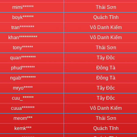
mimi******
Thái Sơn
boyk******
Quách Tĩnh
tran********
Vô Danh Kiếm
khan**********
Vô Danh Kiếm
tony******
Thái Sơn
quan********
Tây Độc
phud*******
Đông Tà
ngab********
Đông Tà
mryo*****
Tây Độc
cuu_******
Tây Độc
cuua*******
Vô Danh Kiếm
meom***
Thái Sơn
kemk***
Quách Tĩnh