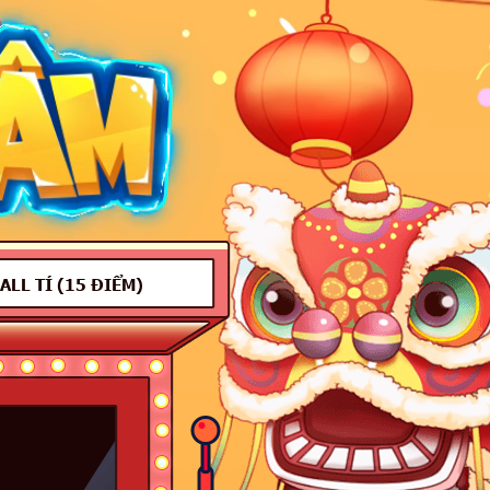
TÍ
(
15 ĐIỂM
)