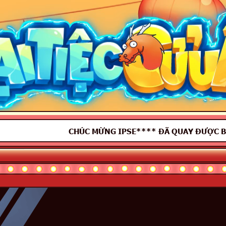
CHÚC MỪNG
IPSE****
ĐÃ QUAY ĐƯỢC
BALL 