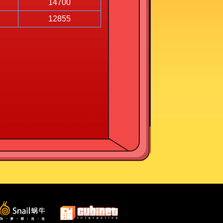
14700
12855