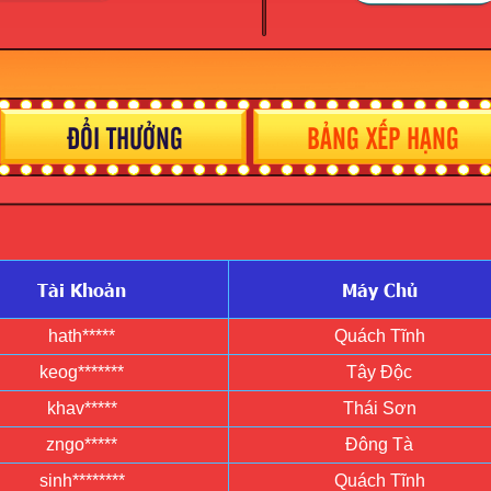
ĐỔI THƯỞNG
BẢNG XẾP HẠNG
Tài Khoản
Máy Chủ
hath*****
Quách Tĩnh
keog*******
Tây Độc
khav*****
Thái Sơn
zngo*****
Đông Tà
sinh********
Quách Tĩnh