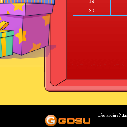
19
20
Điều khoản sử dụ