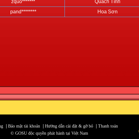
zquo*******
Quách Tĩnh
pand********
Hoa Sơn
ng
Bảo mật tài khoản
Hướng dẫn cài đặt & gỡ bỏ
Thanh toán
© GOSU độc quyền phát hành tại Việt Nam