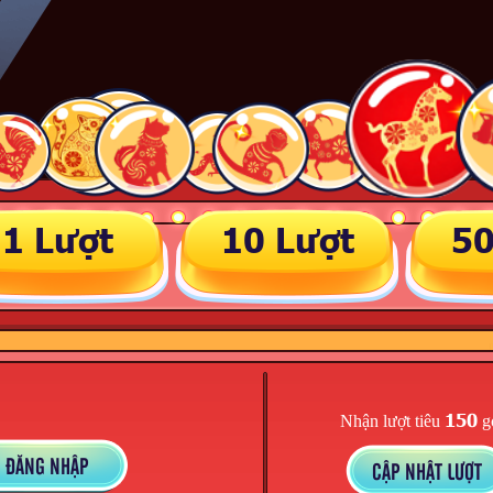
1 Lượt
10 Lượt
50
150
Nhận lượt tiêu
g
ĐĂNG NHẬP
CẬP NHẬT LƯỢT