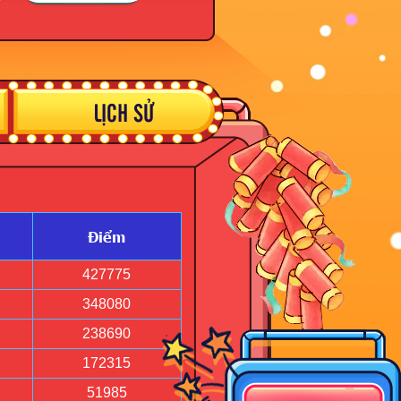
LỊCH SỬ
Điểm
427775
348080
238690
172315
51985