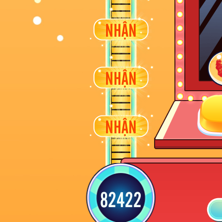
NHẬN
NHẬN
NHẬN
82422