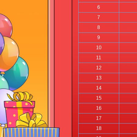
6
7
8
9
10
11
12
13
14
15
16
17
18