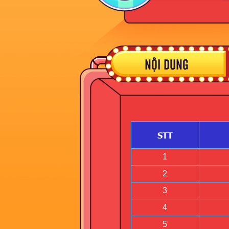
NỘI DUNG
STT
1
2
3
4
5