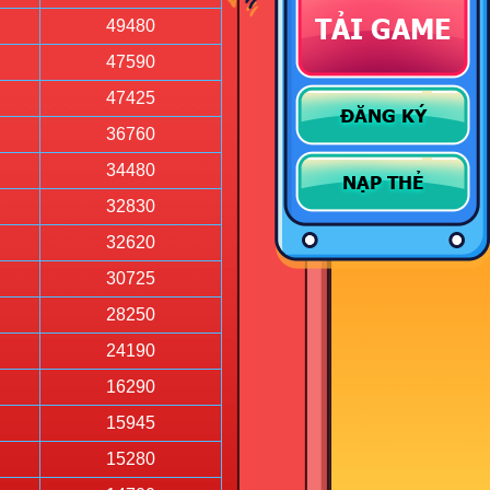
TẢI GAME
49480
47590
47425
ĐĂNG KÝ
36760
34480
NẠP THẺ
32830
32620
30725
28250
24190
16290
15945
15280