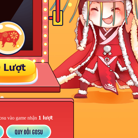
 Lượt
1 lượt
osu vào game nhận
QUY ĐỔI GOSU