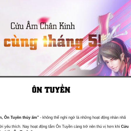
ÔN TUYỀN
n, Ôn Tuyền thủy ấm"
- không thể nghi ngờ là những hoạt động nhàn nhã
i yêu thích. Nay hoạt động tắm Ôn Tuyền càng trở nên thú vị hơn khi
Cửu