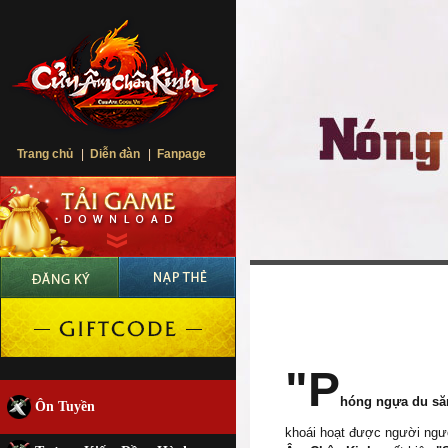
Trang chủ
|
Diễn đàn
|
Fanpage
"
P
hóng ngựa du să
Ôn Tuyền
khoái hoạt được người ngườ