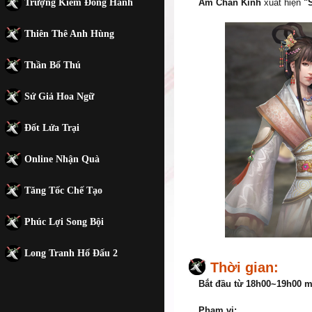
Trượng Kiếm Đồng Hành
Âm Chân Kinh
xuất hiện
"
Thiên Thê Anh Hùng
Thần Bổ Thú
Sứ Giả Hoa Ngữ
Đốt Lửa Trại
Online Nhận Quà
Tăng Tốc Chế Tạo
Phúc Lợi Song Bội
Long Tranh Hổ Đấu 2
Thời gian:
Bắt đầu từ 18h00~19h00 mỗ
Phạm vi: