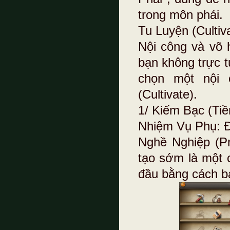
trong môn phái.
Tu Luyện (Cultiv
Nội công và võ 
bạn không trực 
chọn một nội 
(Cultivate).
1/ Kiếm Bạc (Tiề
Nhiệm Vụ Phụ: Đ
Nghề Nghiệp (Pr
tạo sớm là một 
đầu bằng cách b