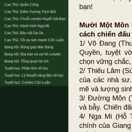
Cao Thủ: Quần Công
bạn!
Cao Thủ: Diêm Vương Trịch Bút
Cao Thủ: Chuỗi combo Huyết Sát Đao
Mười Một Môn 
Cao Thủ: Hành trình Nga Mi
cách chiến đấu v
Cao Thủ: Bảo vật Oa Oa
Cao Thủ: Tối ưu sức mạnh Côn Luân
1/ Võ Đang (Thu
Bang hội: Đóng góp War Bang
Quyền, tuyệt v
Bang hội: Địa bàn và vai trò Leader
chọn vững chắc, 
Bang hội: Tổng quan lợi ích
Tuyệt học: Phân tích võ học
2/ Thiếu Lâm (S
Tuyệt học: Lý thuyết nâng tầm võ học
của các nhà sư
Tuyệt học: Combo Côn Luân
mẽ và lượng sinh
3/ Đường Môn (
và bẫy. Chiến đấ
4/ Nga Mi (Hỗ 
chính của Giang