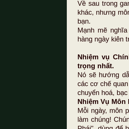
Về sau trong ga
khác, nhưng môn 
bạn.
Mạnh mẽ nghĩa 
hàng ngày kiên tr
Nhiệm vụ Chín
trọng nhất.
Nó sẽ hướng dẫn
các cơ chế quan 
chuyển hoá, bạc v
Nhiệm Vụ Môn 
Mỗi ngày, môn p
làm chúng! Chún
Phái", dùng để 