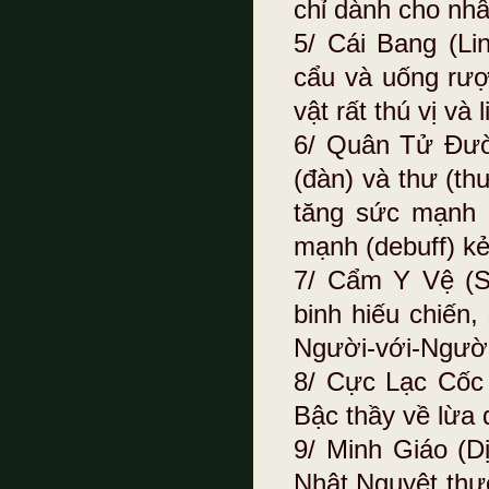
chỉ dành cho nhâ
5/ Cái Bang (L
cẩu và uống rượ
vật rất thú vị và 
6/ Quân Tử Đườ
(đàn) và thư (th
tăng sức mạnh 
mạnh (debuff) kẻ
7/ Cẩm Y Vệ (S
binh hiếu chiến,
Người-với-Người
8/ Cực Lạc Cốc 
Bậc thầy về lừa 
9/ Minh Giáo (D
Nhật Nguyệt thư