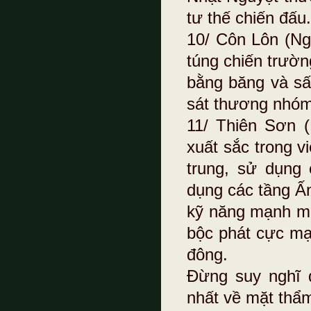
tư thế chiến đấu.
10/ Côn Lôn (Ng
túng chiến trườn
bằng băng và s
sát thương nhóm
11/ Thiên Sơn 
xuất sắc trong v
trung, sử dụng
dụng các tầng Ấn
kỹ năng mạnh mẽ
bộc phát cực mạ
đông.
Đừng suy nghĩ 
nhất về mặt thẩm