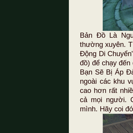
Bản Đồ Là Ngư
thường xuyên. T
Động Di Chuyển"
đồ) để chạy đến 
Bạn Sẽ Bị Áp Đ
ngoài các khu v
cao hơn rất nhiề
cả mọi người. C
mình. Hãy coi đ