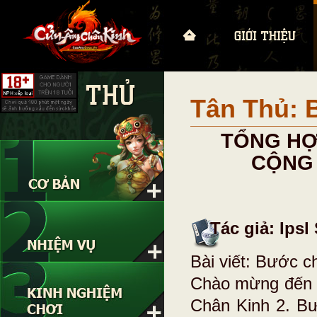
Tân Thủ: 
TỔNG HỢ
CỘNG 
Tác giả: Ipsl
Bài viết: Bước c
Chào mừng đến v
Chân Kinh 2. Bư