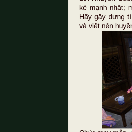
kẻ mạnh nhất; m
Hãy gây dựng tì
và viết nên huyề