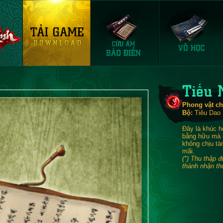
Tiếu 
Phong vật ch
Bộ:
Tiêu Dao
Đây là khúc hợ
bằng hữu mà 
không chịu tà
mãi.
(*) Thu thập 
thành nhận t