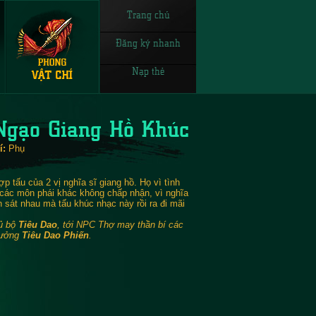
Trang chủ
Đăng ký nhanh
Nạp thẻ
Ngạo Giang Hồ Khúc
í:
Phụ
p tấu của 2 vị nghĩa sĩ giang hồ. Họ vì tình
các môn phái khác không chấp nhận, vì nghĩa
n sát nhau mà tấu khúc nhạc này rồi ra đi mãi
đủ bộ
Tiêu Dao
, tới NPC Thợ may thần bí các
hưởng
Tiêu Dao Phiến
.